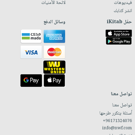
فيديوهات
لائحة الأمنيات
انشر كتابك
حمّل iKitab
وسائل الدفع
تواصل معنا
تواصل معنا
أسئلة يتكرر طرحها
+96171324076
info@nwf.com