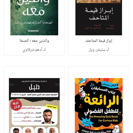
إبراز قيمة المتاحف
والذين معه ؛ الصحا
لـ
لـ
ستيفن ويل
أدهم شرقاوي