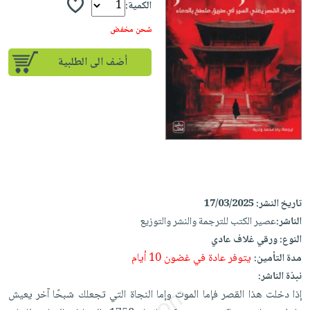
iKitab
تعليمية
الكمية:
أسئلة
Ai
بلا
المواضيع
يتكرر
شحن مخفض
إختيارات
حدود
الأكثر
طرحها
كتب
الصحة
أسئلة
مبيعاً
أضف الى الطلبية
تحميل
أكاديمية
والعناية
يتكرر
وسائل
masmu3
الشخصية
صندوق
طرحها
تعليمية
على
جديد
القراءة
تحميل
صندوق
Android
English
iKitab
الكل
القراءة
تحميل
books
على
أجهزة
جوائز
المطبخ
masmu3
Android
العناية
والسفرة
على
تحميل
جديد
الشخصية
Apple
تاريخ النشر:
17/03/2025
iKitab
العناية
الناشر:
عصير الكتب للترجمة والنشر والتوزيع
الكل
على
وتصفيف
النوع:
ورقي غلاف عادي
أواني
متجر
Apple
الشعر
يتوفر عادة في غضون 10 أيام
مدة التأمين:
الطهي
الهدايا
نبذة الناشر:
العناية
أدوات
إذا دخلت هذا القصر فإما الموت وإما النجاة التي تجعلك شبحًا آخر يعيش
بالجسم
أقسام
الخبز