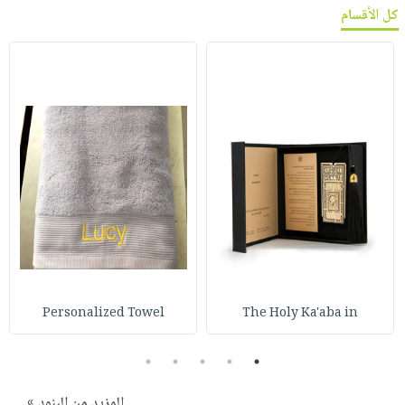
كل الأقسام
Personalized Towel
The Holy Ka'aba in
5
4
3
2
1
المزيد من البنود »