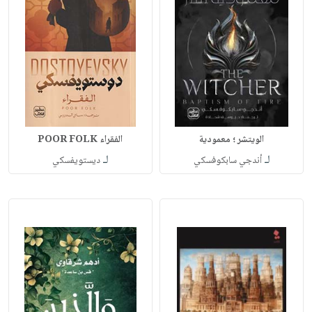
الويتشر ؛ معمودية
الفقراء POOR FOLK
لـ
لـ
أندجي سابكوفسكي
ديستويفسكي