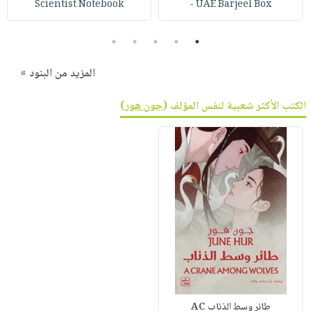
Scientist Notebook
UAE Barjeel Box -
5
4
3
2
1
المزيد من البنود »
الكتب الأكثر شعبية لنفس المؤلف (
جون هور
)
طائر وسط الذئاب AC