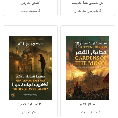
كل شخص هذا الكريسم
كلمتي للتاريخ
لـ
لـ
بنجامين ستيفنسن
محمد نجيب
حدائق القمر
أكاذيب لوك لامورا
لـ
لـ
ستيڤن إريكسون
سكوت لينش