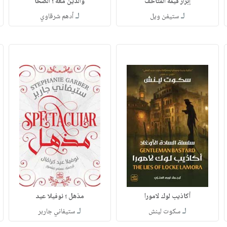
إبراز قيمة المتاحف
والذين معه ؛ الصحا
لـ
لـ
ستيفن ويل
أدهم شرقاوي
أكاذيب لوك لامورا
مذهل ؛ نوفيلا عيد
لـ
لـ
سكوت لينش
ستيفاني جاربر