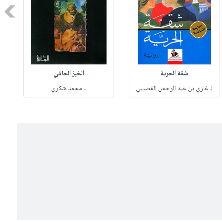
Next
شقة الحرية
الخبز الحافي
لـ غازي بن عبد الرحمن القصيبي
لـ محمد شكري
ل