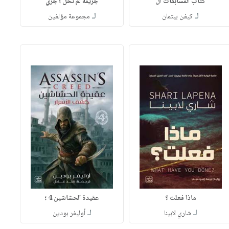
كتاب المسابقات ال
جريمة لم تحل ؛ جري
لـ
لـ
كيفن بيتمان
مجموعة مؤلفين
ماذا فعلت ؟
عقيدة الحشاشين 4 ؛
لـ
لـ
شاري لابينا
أوليفر بودين