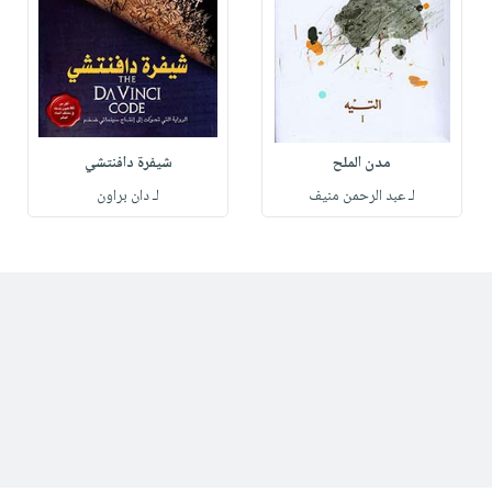
مدن الملح
شيفرة دافنتشي
لـ عبد الرحمن منيف
لـ دان براون