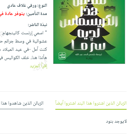
إختياراتنا
تعليمية
أسئلة
النوع:
ورقي غلاف عادي
إختياراتنا
المواضيع
iKitab
يتكرر
يتوفر عادة في غض
مدة التأمين:
كتب
بلا
الأكثر
طرحها
أكاديمية
الصحة
نبذة الناشر:
حدود
مبيعاً
تحميل
والعناية
" اسمي إرنست كانينجهام. 
صندوق
أسئلة
وسائل
masmu3
الشخصية
عشوائية في وسط جرائم حق
القراءة
يتكرر
تعليمية
على
جديد
كنت آمل -في عيد الميلاد 
English
طرحها
صندوق
Android
هأنذا هنا، خلف الكواليس ف
books
الكل
تحميل
القراءة
تحميل
إقرأ المزيد
iKitab
أجهزة
جوائز
المطبخ
masmu3
على
العناية
والسفرة
على
Android
جديد
الشخصية
Apple
تحميل
العناية
الكل
الزبائن الذين اشتروا هذا البند اشتروا أيضاً
الزبائن الذين شاهدوا هذا 
iKitab
وتصفيف
أواني
متجر
على
الشعر
الطهي
الهدايا
Apple
لايوجد بنود
العناية
أدوات
بالجسم
أقسام
الخبز