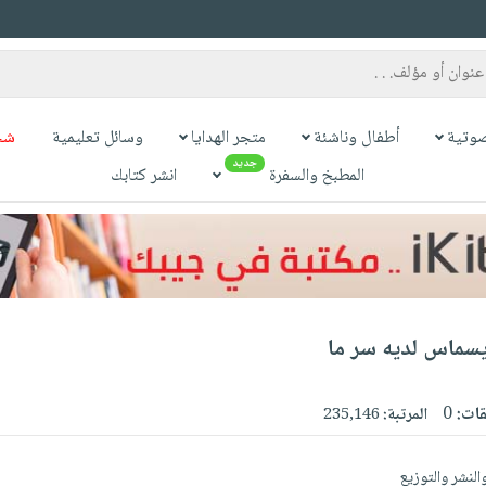
وتية
أطفال وناشئة
متجر الهدايا
وسائل تعليمية
شح
جديد
المطبخ والسفرة
انشر كتابك
سماس لديه سر ما
قات:
0
المرتبة:
235,146
لنشر والتوزيع