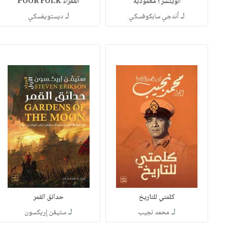
الويتشر ؛ معمودية
الفقراء POOR FOLK
لـ
لـ
أندجي سابكوفسكي
ديستويفسكي
كلمتي للتاريخ
حدائق القمر
لـ
لـ
محمد نجيب
ستيڤن إريكسون