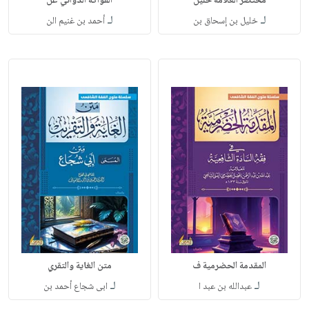
مختصر العلامة خليل
الفواكه الدواني عل
لـ
لـ
خليل بن إسحاق بن
أحمد بن غنيم الن
المقدمة الحضرمية ف
متن الغاية والتقري
لـ
لـ
عبدالله بن عبد ا
ابى شجاع أحمد بن