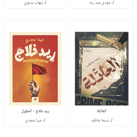
لـ
لـ
مودي عبد ربه
إيهاب بديوي
العائلة
ريد فلاج - الحلول
لـ
لـ
نسمة عاطف
مينا مجدي