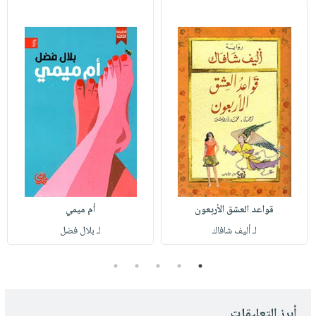
قواعد العشق الأربعون
أم ميمي
لـ أليف شافاك
لـ بلال فضل
5
4
3
2
1
أبرز التعليقات