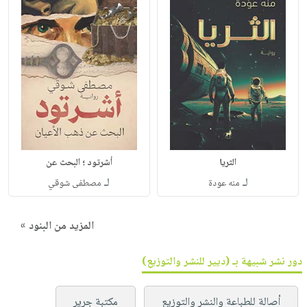
الثريا
أشرتود ؛ البحث عن
لـ
لـ
منه عودة
مصطفى شوقي
المزيد من البنود »
دور نشر شبيهة بـ (ديير للنشر والتوزيع)
أصالة للطباعة والنشر والتوزيع
مكتبة جرير