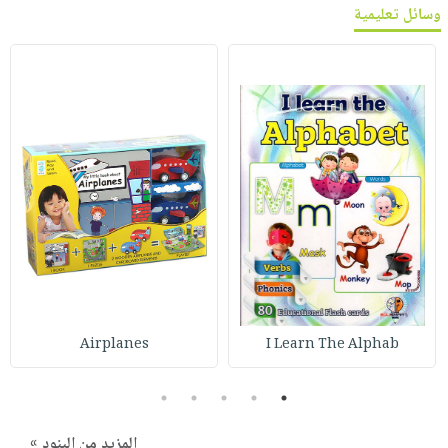
وسائل تعليمية
Airplanes
I Learn The Alphab
5
4
3
2
1
المزيد من البنود »