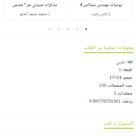
صابون
فيديوهات
يوميات مهندس مشاكس 4
مذكرات صيدلي حر " قصص
عربة
أطفال
لـ تامر راغب
لـ محمد محمد الحلو
أسئلة
التسوق
مناسبات
يتكرر
5
4
3
2
1
طرحها
نشرة
الإصدارات
خدمات
معلومات إضافية عن الكتاب
نيل
وفرات
لغة:
عربي
انشر
طبعة:
1
كتابك
حجم:
24×17
تواصل
عدد الصفحات:
136
معنا
مجلدات:
1
ردمك:
9789778731361
اكسسوارات كتب