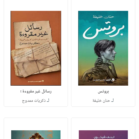
بروتس
رسائل غير مقروءة ؛
لـ
لـ
حنان خليفة
ذكريات ممدوح