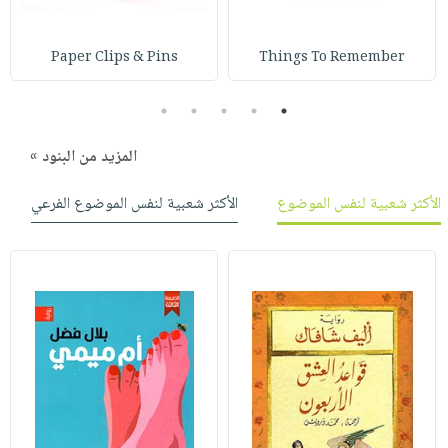
صابون
فيديوهات
عربة
أطفال
أسئلة
التسوق
Paper Clips & Pins
Things To Remember
مناسبات
يتكرر
طرحها
نشرة
5
4
3
2
1
الإصدارات
خدمات
المزيد من البنود »
نيل
وفرات
الأكثر شعبية لنفس الموضوع
الأكثر شعبية لنفس الموضوع الفرعي
انشر
كتابك
تواصل
معنا