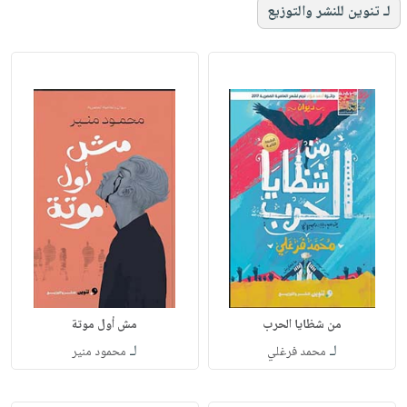
لـ تنوين للنشر والتوزيع
من شظايا الحرب
مش أول موتة
لـ
لـ
محمد فرغلي
محمود منير