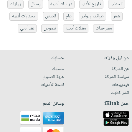
الخطب
تاريخ الأدب
دراسات أدبية
رسائل
روايات
شعر
طرائف ونوادر
عام
قصص
مختارات أدبية
مسرحيات
مقالات أدبية
نصوص
نقد أدبي
عن نيل وفرات
حسابك
عن الشركة
حسابك
سياسة الشركة
عربة التسوق
فيديوهات
لائحة الأمنيات
انشر كتابك
حمّل iKitab
وسائل الدفع