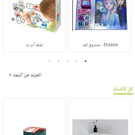
Frozen - صندوق الف
تعلم أ ب ت
5
4
3
2
1
المزيد من البنود »
كل الأقسام