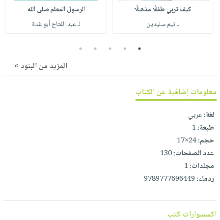
صابون
فيديوهات
كيف تربي طفلًا مذهـلًا
الرسول المعلم صلى الله
عربة
أطفال
أسئلة
لـ تيم سليدين
لـ عبد الفتاح أبو غدة
التسوق
مناسبات
يتكرر
5
4
3
2
1
طرحها
نشرة
الإصدارات
خدمات
المزيد من البنود »
نيل
وفرات
معلومات إضافية عن الكتاب
انشر
لغة:
عربي
كتابك
طبعة:
1
تواصل
حجم:
24×17
معنا
عدد الصفحات:
130
مجلدات:
1
ردمك:
9789777696449
اكسسوارات كتب