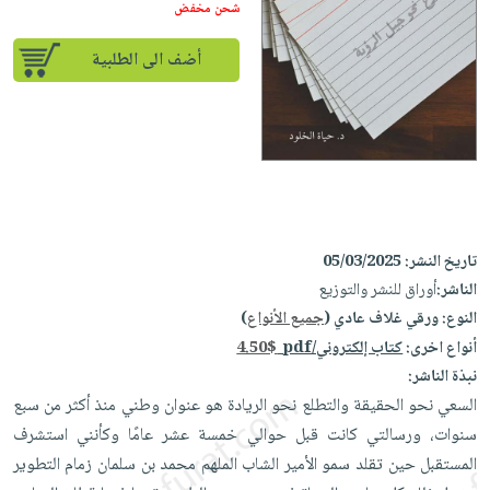
إختياراتنا
تعليمية
شحن مخفض
أسئلة
إختياراتنا
المواضيع
iKitab
يتكرر
كتب
أضف الى الطلبية
بلا
الأكثر
طرحها
أكاديمية
الصحة
حدود
مبيعاً
تحميل
والعناية
صندوق
أسئلة
وسائل
masmu3
الشخصية
القراءة
يتكرر
تعليمية
على
جديد
English
طرحها
صندوق
Android
books
الكل
تحميل
القراءة
تحميل
iKitab
أجهزة
جوائز
المطبخ
masmu3
تاريخ النشر:
05/03/2025
على
العناية
والسفرة
على
الناشر:
أوراق للنشر والتوزيع
Android
جديد
الشخصية
Apple
النوع:
ورقي غلاف عادي (
جميع الأنواع
)
تحميل
العناية
أنواع اخرى:
كتاب إلكتروني/pdf
4.50$
الكل
iKitab
وتصفيف
نبذة الناشر:
أواني
متجر
على
الشعر
السعي نحو الحقيقة والتطلع نحو الريادة هو عنوان وطني منذ أكثر من سبع
الطهي
الهدايا
Apple
سنوات، ورسالتي كانت قبل حوالي خمسة عشر عامًا وكأنني استشرف
العناية
أدوات
المستقبل حين تقلد سمو الأمير الشاب الملهم محمد بن سلمان زمام التطوير
بالجسم
أقسام
الخبز