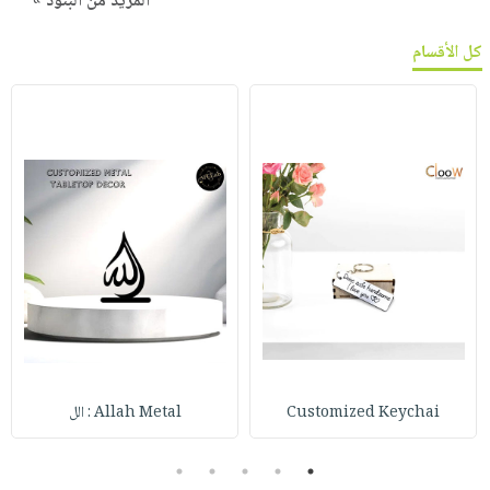
المزيد من البنود »
كل الأقسام
Customized Keychai
Allah Metal : الل
5
4
3
2
1