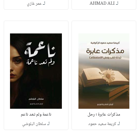
لـ
لـ
AHMAD ALI
عمر غازي
مذكرات عابرة ؛ رحل
ناعمة ولم تعد ناعم
لـ
لـ
كريمة سعيد حمود
سلطان البلوشي