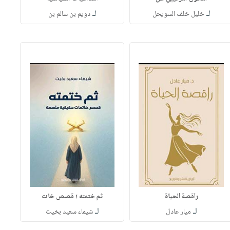
لـ
لـ
خليل خلف السويحل
دويم بن سالم بن
راقصة الحياة
ثم ختمته ؛ قصص خات
لـ
لـ
ميار عادل
شيماء سعيد بخيت