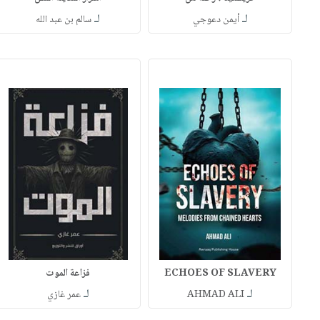
لـ
لـ
أيمن دعوجي
سالم بن عبد الله
ECHOES OF SLAVERY
فزاعة الموت
لـ
لـ
AHMAD ALI
عمر غازي