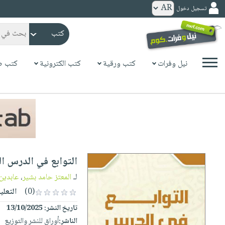
تسجيل دخول
كتب
ورقية
المواضيع
نيل وفرات
كتب ورقية
كتب الكترونية
كتب ص
صدر
كتب
حديثاً
الكترونية
الأكثر
الصفحة
مبيعاً
الرئيسية
كتب
جوائز
صدر
صوتية
شحن
حديثاً
الصفحة
التوابع في الدرس ا
مخفض
الأكثر
الرئيسية
عروض
أطفال
لـ
المعتز حامد بشير
،
عابدين
مبيعاً
masmu3
خاصة
وناشئة
(0)
التعلي
كتب
بلا
صفحات
تاريخ النشر:
13/10/2025
مجانية
الصفحة
وسائل
حدود
مشوقة
الناشر:
أوراق للنشر والتوزيع
الرئيسية