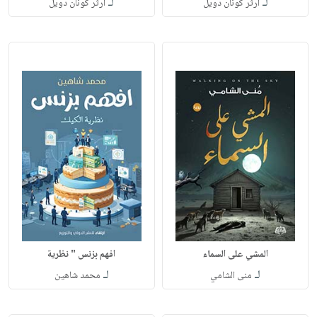
لـ
لـ
أرثر كونان دويل
أرثر كونان دويل
المشي على السماء
افهم بزنس " نظرية
لـ
لـ
منى الشامي
محمد شاهين