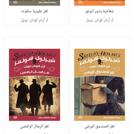
مغامرة بذور البرتق
لغز غلوريا سكوت
لـ
لـ
أرثر كونان دويل
أرثر كونان دويل
لغز الصندوق الورقي
لغز الرجال الراقصي