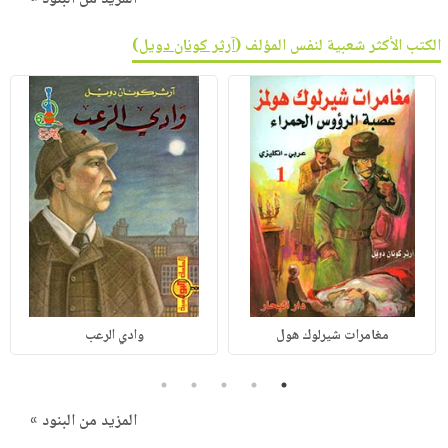
الكتب الأكثر شعبية لنفس المؤلف (
آرثر كونان دويل
)
مغامرات شيرلوك هول
وادي الرعب
5
4
3
2
1
المزيد من البنود »