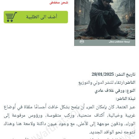
iKitab
تعليمية
شحن مخفض
أسئلة
Ai
بلا
المواضيع
يتكرر
إختيارات
أضف الى الطلبية
حدود
الأكثر
طرحها
كتب
الصحة
أسئلة
مبيعاً
تحميل
أكاديمية
والعناية
يتكرر
وسائل
masmu3
الشخصية
صندوق
طرحها
تعليمية
على
جديد
القراءة
تحميل
صندوق
Android
English
iKitab
الكل
القراءة
تحميل
books
على
أجهزة
جوائز
المطبخ
masmu3
تاريخ النشر:
28/01/2025
Android
العناية
والسفرة
على
الناشر:
ارتقاء للنشر الدولي والتوزيع
تحميل
جديد
الشخصية
Apple
النوع:
ورقي غلاف عادي
iKitab
العناية
نبذة الناشر:
الكل
على
وتصفيف
عبر العتمة، كان بإمكان المرء أن يلمح بشكل خافت أجسامًا ملقاة في أوضاع
أواني
متجر
Apple
الشعر
غريبة وخيالية، أكتاف منحنية، وركب متقوسة، ورؤوس مرفوعة إلى
الطهي
الهدايا
الوراء، وذقون موجهة إلى الأعلى، مع وجود عيون داكنة ولامعة هنا وهناك
العناية
أدوات
تتوجه نحو الوافد الجديد.
بالجسم
أقسام
الخبز