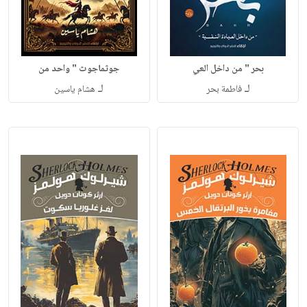
بحر " من داخل العي
جوثماجوث " واحد من
لـ
لـ
فاطمة بحر
هشام ياسين