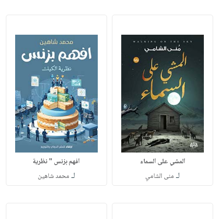
المشي على السماء
افهم بزنس " نظرية
لـ
لـ
منى الشامي
محمد شاهين