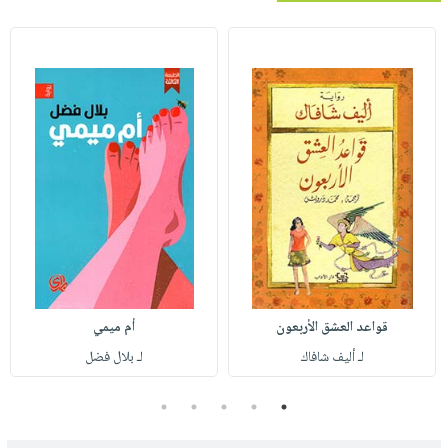
قواعد العشق الأربعون
أم ميمي
لـ أليف شافاك
لـ بلال فضل
5
4
3
2
1