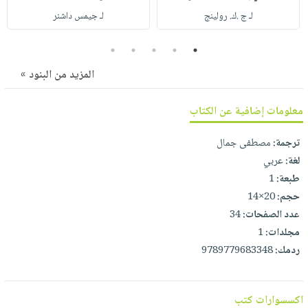
صابون
فيديوهات
لـ ج .ك. رولينج
لـ جيمس داشنر
عربة
أطفال
أسئلة
التسوق
مناسبات
5
4
3
2
1
يتكرر
طرحها
نشرة
المزيد من البنود »
الإصدارات
خدمات
نيل
معلومات إضافية عن الكتاب
وفرات
ترجمة:
مصطفى جمال
انشر
لغة:
عربي
كتابك
طبعة:
1
تواصل
حجم:
20×14
معنا
عدد الصفحات:
34
مجلدات:
1
ردمك:
9789779683348
اكسسوارات كتب