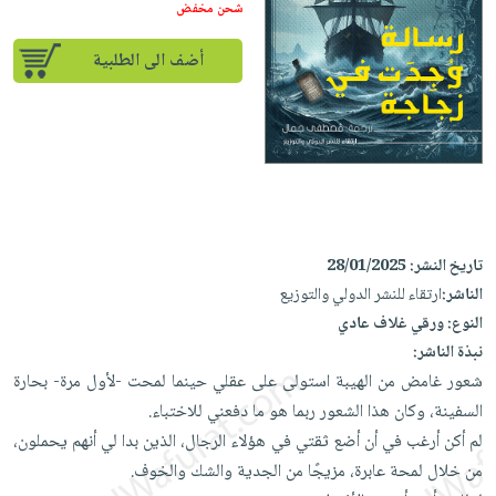
إختياراتنا
تعليمية
شحن مخفض
أسئلة
إختياراتنا
المواضيع
iKitab
يتكرر
كتب
أضف الى الطلبية
بلا
الأكثر
طرحها
أكاديمية
الصحة
حدود
مبيعاً
تحميل
والعناية
صندوق
أسئلة
إختياراتنا
masmu3
الشخصية
القراءة
يتكرر
وسائل
على
جديد
English
طرحها
تعليمية
Android
books
الكل
تحميل
صندوق
تحميل
iKitab
أجهزة
القراءة
المطبخ
masmu3
تاريخ النشر:
28/01/2025
على
العناية
والسفرة
على
جوائز
الناشر:
ارتقاء للنشر الدولي والتوزيع
Android
جديد
الشخصية
Apple
النوع:
ورقي غلاف عادي
تحميل
العناية
نبذة الناشر:
الكل
iKitab
وتصفيف
شعور غامض من الهيبة استولى على عقلي حينما لمحت -لأول مرة- بحارة
أواني
متجر
على
الشعر
السفينة، وكان هذا الشعور ربما هو ما دفعني للاختباء.
الطهي
الهدايا
Apple
لم أكن أرغب في أن أضع ثقتي في هؤلاء الرجال، الذين بدا لي أنهم يحملون،
العناية
أدوات
من خلال لمحة عابرة، مزيجًا من الجدية والشك والخوف.
بالجسم
أقسام
الخبز