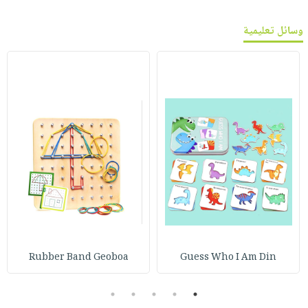
وسائل تعليمية
Rubber Band Geoboa
Guess Who I Am Din
5
4
3
2
1