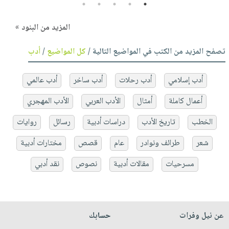
5
4
3
2
1
المزيد من البنود »
تصفح المزيد من الكتب في المواضيع التالية /
كل المواضيع
/
أدب
أدب إسلامي
أدب رحلات
أدب ساخر
أدب عالمي
أعمال كاملة
أمثال
الأدب العربي
الأدب المهجري
الخطب
تاريخ الأدب
دراسات أدبية
رسائل
روايات
شعر
طرائف ونوادر
عام
قصص
مختارات أدبية
مسرحيات
مقالات أدبية
نصوص
نقد أدبي
عن نيل وفرات
حسابك