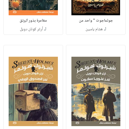
جوثماجوث " واحد من
مغامرة بذور البرتق
لـ
لـ
هشام ياسين
أرثر كونان دويل