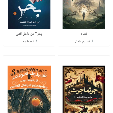
فطام
بحر " من داخل العي
لـ
لـ
تسنيم عادل
فاطمة بحر