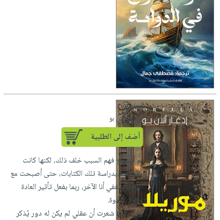
موريلا
لـ إدغار آلان بو
أضف إلى الطلبية
لم أستطِع فهم السبب خلف ذلك، لكنها كانت
مهووسة بدراسة تلك الكتابات، حتى أصبحت مع
الوقت شغفي أنا الآخر، ربما بفعل تأثير العادة
وقوة القدوة.
ومع ذلك، شعرت أن عقلي لم يكن له دور يُذكر