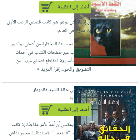
أضف إلى الطلبية
إن إدغار آلان بوهو هو كاتب قصص الرعب الأول
بلا منازع في العالم.
في هذه المجموعة المختارة من أعمال بوتدور
دوائر الرعب عبر صفحات الكتاب في أحداث
غامضة ومأساوية تتقاطع لتخلق مزيداً من
التشويق والخو...
إقرأ المزيد »
الحقائق في حالة السيد فالديمار
لـ إدغار آلان بو
أضف إلى الطلبية
بالطبع، لا يمكنني أن أعدّ الأمر مفاجئًا، إذ كانت
حالة السيد "فالديمار" الاستثنائية محور نقاش