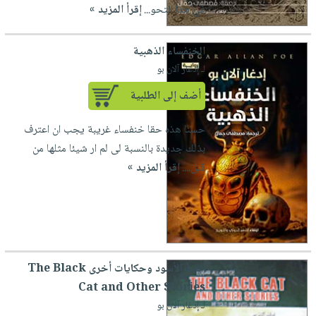
في هذا التحو...
إقرأ المزيد »
الخنفساء الذهبية
لـ إدغار آلان بو
أضف إلى الطلبية
حسنا هذه حقا خنفساء غريبة يجب ان اعترف
بذلك جديدة بالنسبة لى لم ار شيئا مثلها من
قبل....
إقرأ المزيد »
القط الأسود وحكايات أخرى The Black
Cat and Other Stories
لـ إدغار آلان بو