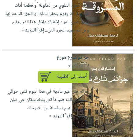
العناية
الأكثر
شحن
إزالة الجزء العلوي من الطاولة أو قطعة أثاث
أدوات
بالأسنان
مبيعاً
مجاني
مشابهة، ثم يقوم بحفر الساق أو الجزء الداعم لها،
المائدة
الحمية
العودة
يضع الشئ المراد إخفاؤه داخل هذا التجويف،
بنود
الأوعية
والتغذية
للمدارس
ومن ثم يعيد الجزء العل...
إقرأ المزيد »
مختارة
والتخزين
اشتراكات
اكسسوارات
أدوات
كتب
كل
بحث
المطبخ
الاشتراكات
اكسسوارات
جرائم شارع مورغ
متقدم
منزلية
صندوق
لـ إدغار آلان بو
القراءة
اكسسوارات
أضف إلى الطلبية
iKitab
ملابس
نيل
جرائم قتل غير عادية في هذا اليوم ففي حوالي
بلا
مطرزات
وفرات
الساعة الثالثة صباحاً تم إيثاظ سكان حي سان
حدود
حقائب
عن
روش من النوم بسلسلة من الصرخات
حسابك
حلي
الشركة
المرعبة....
إقرأ المزيد »
عناية
لائحة
سياسة
بالذات
الأمنيات
الشركة