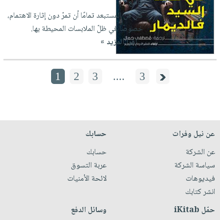
واسع.
كان من المستبعد تمامًا أن تمرّ دون إثارة الاهتمام،
خصوصًا في ظلّ الملابسات المحيطة بها.
...
إقرأ المزيد »
1
2
3
....
3
عن نيل وفرات
حسابك
عن الشركة
حسابك
سياسة الشركة
عربة التسوق
فيديوهات
لائحة الأمنيات
انشر كتابك
حمّل iKitab
وسائل الدفع