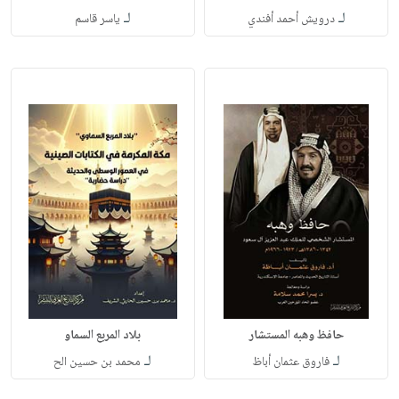
لـ
لـ
درويش أحمد أفندي
ياسر قاسم
حافظ وهبه المستشار
بلاد المربع السماو
لـ
لـ
فاروق عثمان أباظ
محمد بن حسين الح