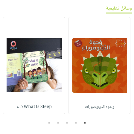
وسائل تعليمية
وجوه الدينوصورات
What Is Sleep? : م
5
4
3
2
1