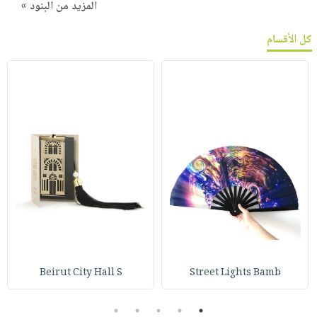
المزيد من البنود »
كل الأقسام
Beirut City Hall S
Street Lights Bamb
5
4
3
2
1