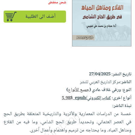
iKitab
تعليمية
شحن مخفض
أسئلة
Ai
بلا
المواضيع
يتكرر
إختيارات
أضف الى الطلبية
حدود
الأكثر
طرحها
كتب
الصحة
أسئلة
مبيعاً
تحميل
أكاديمية
والعناية
يتكرر
وسائل
masmu3
الشخصية
صندوق
طرحها
تعليمية
على
جديد
القراءة
تحميل
صندوق
Android
English
iKitab
الكل
القراءة
تحميل
books
على
أجهزة
جوائز
المطبخ
masmu3
تاريخ النشر:
27/04/2025
Android
العناية
والسفرة
على
الناشر:
مركز التاريخ العربي للنشر
تحميل
جديد
الشخصية
Apple
النوع:
ورقي غلاف عادي (
جميع الأنواع
)
iKitab
العناية
أنواع اخرى:
كتاب إلكتروني/epub
5.98$
الكل
على
وتصفيف
نبذة الناشر:
أواني
متجر
Apple
الشعر
خمسة من الدراسات المعمارية والأثرية والتاريخية المتعلقة بطريق الحج
الطهي
الهدايا
العناية
في العصر العثماني، وتحديداً طريق الحج الشامي، وما فيه من القلاع
أدوات
بالجسم
أقسام
ومناهل المياه، وما يحتاجه من ترميم واهتمام وأعمال أخرى.
الخبز