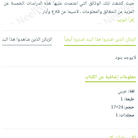
حيث كشفت تلك الوثائق التي اعتمدت عليها هذه الدراسات الخمسة عن
العناية
الأكثر
شحن
أدوات
المزيد من الحقائق والمعلومات ، لاسيما عن قلاع وآبار
بالأسنان
...
مبيعاً
مجاني
المائدة
إقرأ المزيد
الحمية
العودة
بنود
الأوعية
والتغذية
للمدارس
مختارة
والتخزين
اشتراكات
الزبائن الذين اشتروا هذا البند اشتروا أيضاً
الزبائن الذين شاهدوا هذا البند
اكسسوارات
أدوات
كتب
كل
بحث
المطبخ
الاشتراكات
اكسسوارات
لايوجد بنود
متقدم
منزلية
صندوق
القراءة
اكسسوارات
معلومات إضافية عن الكتاب
iKitab
ملابس
نيل
لغة:
عربي
بلا
مطرزات
وفرات
طبعة:
1
حدود
حقائب
حجم:
24×17
عن
حسابك
حلي
مجلدات:
1
الشركة
عناية
لائحة
سياسة
بالذات
الأمنيات
الشركة
اكسسوارات كتب