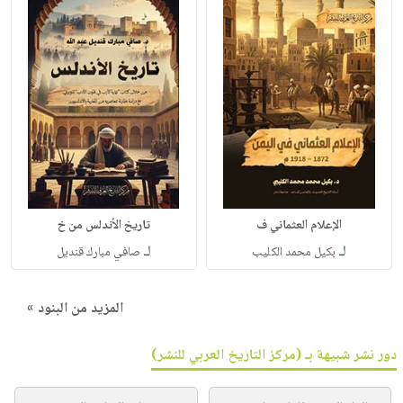
الإعلام العثماني ف
تاريخ الأندلس من خ
لـ
لـ
بكيل محمد الكليب
صافي مبارك قنديل
المزيد من البنود »
دور نشر شبيهة بـ (مركز التاريخ العربي للنشر)