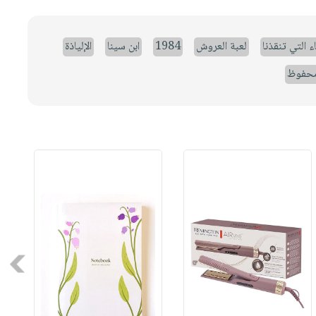
ء التي تنقذنا
لعبة العروش
1984
ابن سينا
الإلياذة
حفوظ
Next