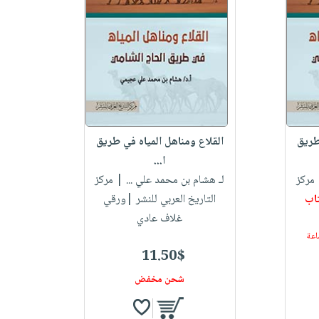
طريق
القلاع ومناهل المياه في طريق
ا...
مركز
لـ هشام بن محمد علي ...
| مركز
اب
التاريخ العربي للنشر |ورقي
غلاف عادي
11.50$
شحن مخفض