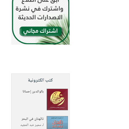
كتب الكترونية
بالوالدين إحسانا
تائهتان في البحر
لـ
سمير عبد المجيد