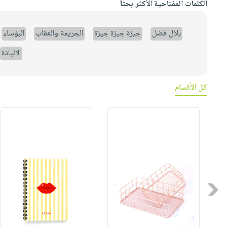
الكلمات المفتاحية الأكثر بحثاً
بلال فضل
جيزة جيزة جيزة
الجريمة والعقاب
البؤساء
الالياذة
كل الأقسام
Previous