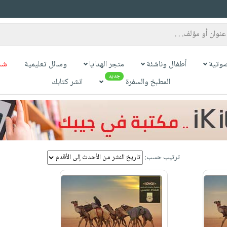
وتية
أطفال وناشئة
متجر الهدايا
وسائل تعليمية
شح
جديد
المطبخ والسفرة
انشر كتابك
ترتيب حسب: