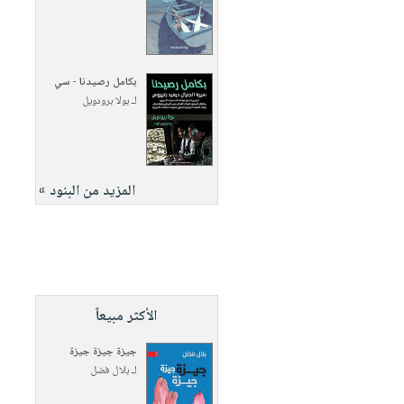
بكامل رصيدنا - سي
لـ
بولا برودويل
المزيد من البنود »
الأكثر مبيعاً
جيزة جيزة جيزة
لـ
بلال فضل