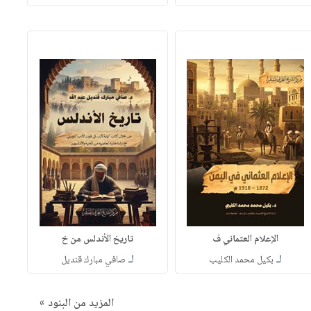
الإعلام العثماني ف
تاريخ الأندلس من خ
لـ
لـ
بكيل محمد الكليب
صافي مبارك قنديل
المزيد من البنود »