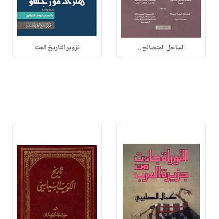
الساحل المتصالح ..
تزوير التاريخ العث