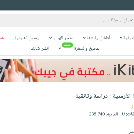
وتية
أطفال وناشئة
متجر الهدايا
وسائل تعليمية
شح
جديد
المطبخ والسفرة
انشر كتابك
 الأرمنية - دراسة وثائقية
ي
قات:
0
المرتبة:
235,740
نشر