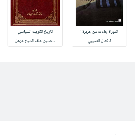
التوراة جاءت من جزيرة ا
تاريخ الكويت السياسي
لـ كمال الصليبي
لـ حسين خلف الشيخ خزعل