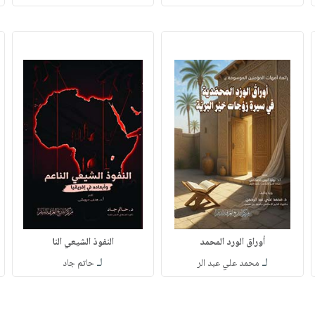
أوراق الورد المحمد
النفوذ الشيعي النا
لـ
لـ
محمد علي عبد الر
حاتم جاد