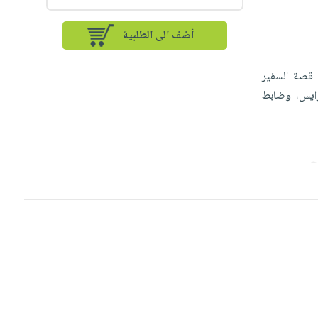
أضف الى الطلبية
نوفمبر 1913 م، وكتابه الأشهر " قصة السفير
برايس، وضابط