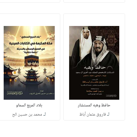
حافظ وهبه المستشار
بلاد المربع السماو
لـ
لـ
فاروق عثمان أباظ
محمد بن حسين الح