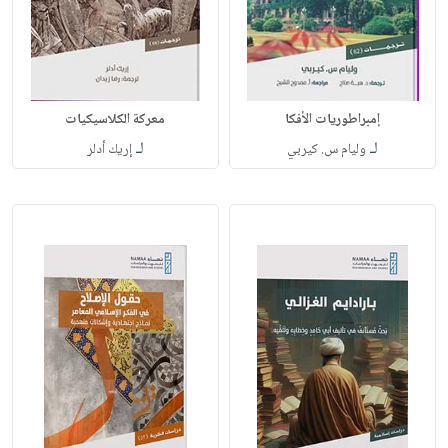
إمبراطوريات الأفكا
معركة الكلاسيكيات
لـ
لـ
وليام س. كيربي
إريك أدلر