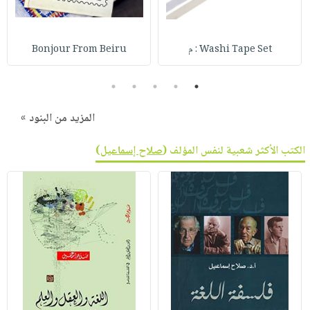
Washi Tape Set : م
Bonjour From Beiru
5
4
3
2
1
المزيد من البنود »
الكتب الأكثر شعبية لنفس المؤلف (
صلاح إسماعيل
)