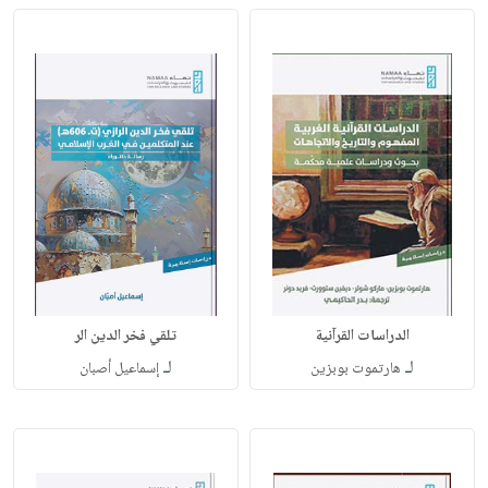
الدراسات القرآنية
تلقي فخر الدين الر
لـ
لـ
هارتموت بوبزين
إسماعيل أصبان