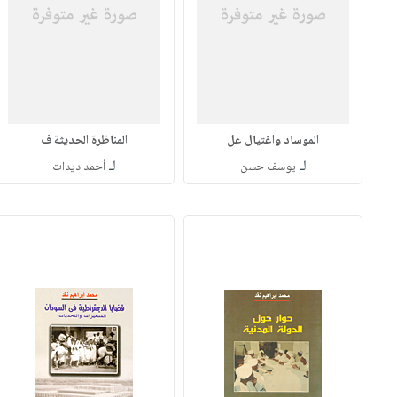
الموساد واغتيال عل
المناظرة الحديثة ف
لـ
لـ
يوسف حسن
أحمد ديدات