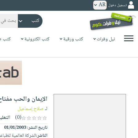
تسجيل دخول
كتب
ورقية
المواضيع
نيل وفرات
كتب ورقية
كتب الكترونية
كتب ص
صدر
كتب
حديثاً
الكترونية
الأكثر
الصفحة
مبيعاً
الرئيسية
كتب
جوائز
صدر
صوتية
شحن
حديثاً
الصفحة
الإيمان والحب مفتاح
مخفض
الأكثر
الرئيسية
عروض
أطفال
لـ
صلاح إسماعيل
مبيعاً
masmu3
خاصة
وناشئة
(0)
التعلي
كتب
بلا
صفحات
تاريخ النشر:
01/01/2003
مجانية
الصفحة
وسائل
حدود
مشوقة
الناشر:
الشركة العالمية للطباع
الرئيسية