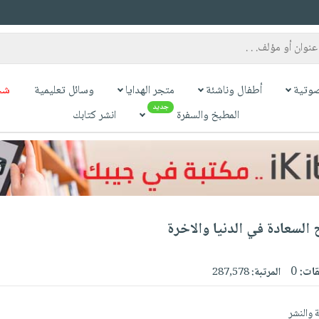
وتية
أطفال وناشئة
متجر الهدايا
وسائل تعليمية
شح
جديد
المطبخ والسفرة
انشر كتابك
 السعادة في الدنيا والاخرة
قات:
0
المرتبة:
287,578
ة والنشر