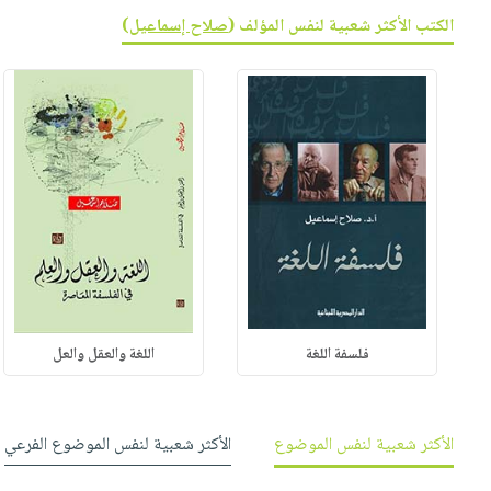
صابون
فيديوهات
الكتب الأكثر شعبية لنفس المؤلف (
صلاح إسماعيل
)
عربة
أطفال
أسئلة
التسوق
مناسبات
يتكرر
طرحها
نشرة
الإصدارات
خدمات
نيل
وفرات
انشر
كتابك
تواصل
معنا
فلسفة اللغة
اللغة والعقل والعل
الأكثر شعبية لنفس الموضوع
الأكثر شعبية لنفس الموضوع الفرعي