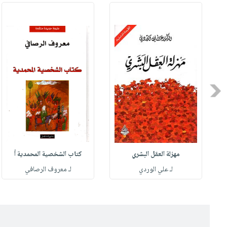
Previous
مهزلة العقل البشري
كتاب الشخصية المحمدية أ
له
لـ علي الوردي
لـ معروف الرصافي