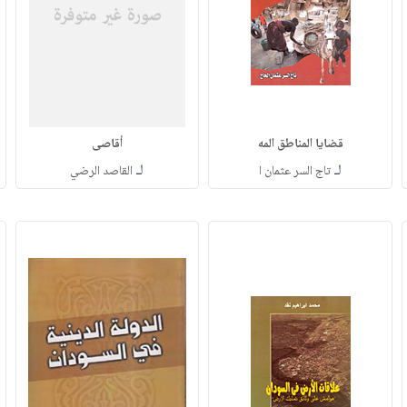
قضايا المناطق المه
أقاصى
لـ
لـ
تاج السر عثمان ا
القاصد الرضي