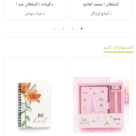
صابون
السلطان ؛ محمد الفاتح
ذكريات ؛ السلطان عبد ا
فيديوهات
عربة
أطفال
لـ آيتاج أوزكان
لـ مراد دومان
أسئلة
التسوق
مناسبات
يتكرر
4
3
2
1
طرحها
نشرة
الإصدارات
خدمات
اكسسوارات كتب
نيل
وفرات
انشر
كتابك
تواصل
معنا