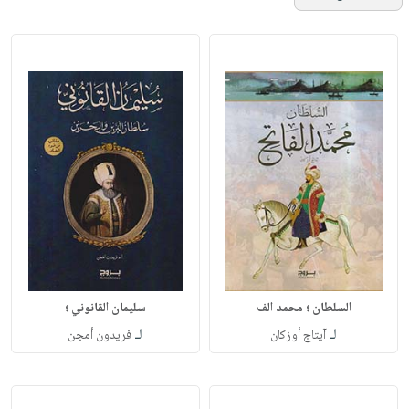
السلطان ؛ محمد الف
سليمان القانوني ؛
لـ
لـ
آيتاج أوزكان
فريدون أمجن