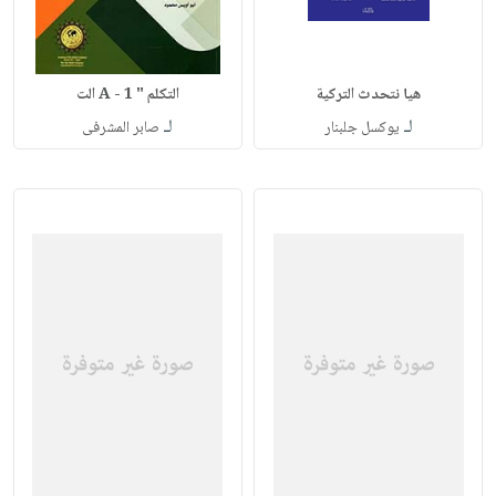
هيا نتحدث التركية
التكلم " A - 1 الت
لـ
لـ
يوكسل جلبنار
صابر المشرفى