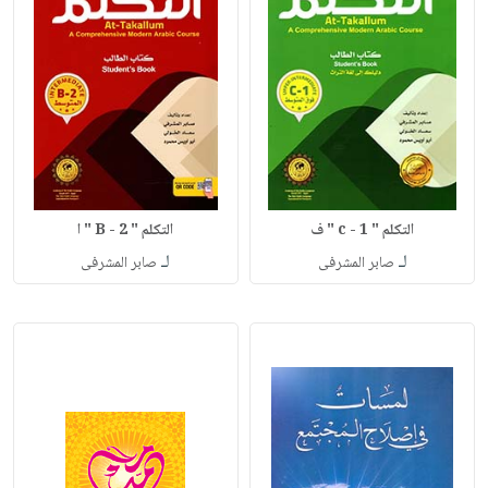
التكلم " c - 1 " ف
التكلم " B - 2 " ا
لـ
لـ
صابر المشرفى
صابر المشرفى