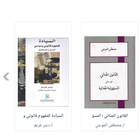
Next
القانون الجنائي ؛ المسؤ
السيادة كمفهوم قانوني و
لـ مصطفى العوجي
لـ ديتر غريم