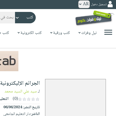
تسجيل دخول
كتب
ورقية
المواضيع
نيل وفرات
كتب ورقية
كتب الكترونية
كتب ص
صدر
كتب
حديثاً
الكترونية
الأكثر
الصفحة
مبيعاً
الرئيسية
كتب
جوائز
صدر
صوتية
شحن
حديثاً
الصفحة
الجرائم الإليكترونية 
مخفض
الأكثر
الرئيسية
عروض
أطفال
لـ
سيد علي السيد محمد
مبيعاً
masmu3
خاصة
وناشئة
(0)
التعلي
كتب
بلا
صفحات
تاريخ النشر:
06/06/2024
مجانية
الصفحة
وسائل
حدود
مشوقة
الناشر:
دار التعليم الجامعى
الرئيسية