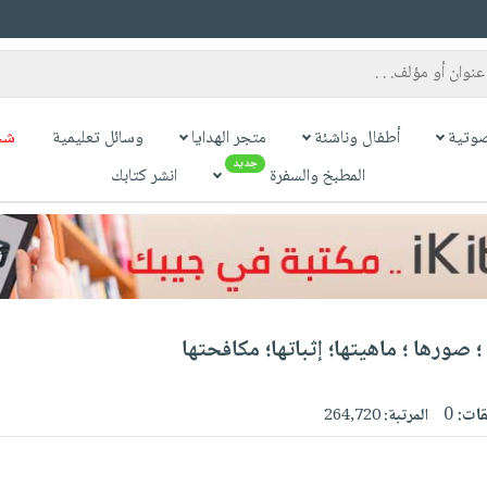
وتية
أطفال وناشئة
متجر الهدايا
وسائل تعليمية
شح
جديد
المطبخ والسفرة
انشر كتابك
؛ صورها ؛ ماهيتها؛ إثباتها؛ مكافحتها
قات:
0
المرتبة:
264,720