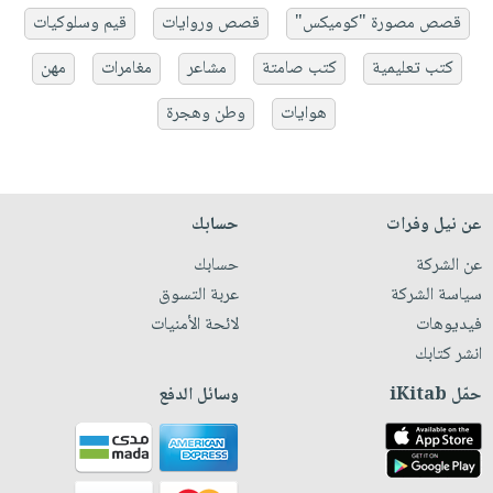
قصص مصورة "كوميكس"
قصص وروايات
قيم وسلوكيات
كتب تعليمية
كتب صامتة
مشاعر
مغامرات
مهن
هوايات
وطن وهجرة
عن نيل وفرات
حسابك
عن الشركة
حسابك
سياسة الشركة
عربة التسوق
فيديوهات
لائحة الأمنيات
انشر كتابك
حمّل iKitab
وسائل الدفع