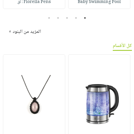
Baby Swimming Pool
Fiorella Pens : أق
5
4
3
2
1
المزيد من البنود »
كل الأقسام