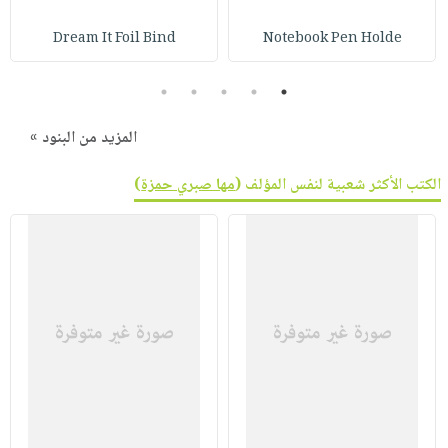
صابون
فيديوهات
عربة
Dream It Foil Bind
Notebook Pen Holde
أطفال
أسئلة
التسوق
مناسبات
يتكرر
5
4
3
2
1
طرحها
نشرة
الإصدارات
خدمات
المزيد من البنود »
نيل
الكتب الأكثر شعبية لنفس المؤلف (
مها صبري حمزة
)
وفرات
انشر
كتابك
تواصل
معنا