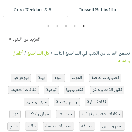
Onyx Necklace & Br
Russell Hobbs Illu
5
4
3
2
1
المزيد من البنود »
تصفح المزيد من الكتب في المواضيع التالية /
كل المواضيع
/
أطفال
وناشئة
احتياجات خاصة
الموت
النوم
بيئة
بيوغرافيا
تقبل الذات والآخر
تكنولوجيا
توعية
ثقافات الشعوب
ثقافة مالية
جسم وصحة
حرب ولجوء
حكايات شعبية وتراثية
حيوانات
خيال وابتكار
دين
رسم وتلوين
صداقة
صعوبات تعلمية
عائلة
علوم