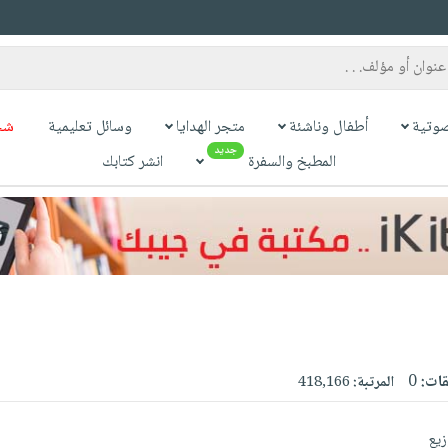
وتية
أطفال وناشئة
متجر الهدايا
وسائل تعليمية
شح
جديد
المطبخ والسفرة
انشر كتابك
قات:
0
المرتبة:
418,166
زيع