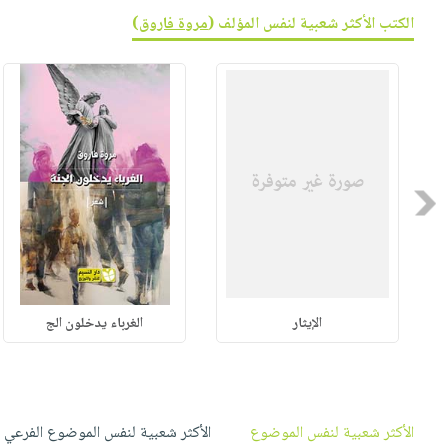
صابون
فيديوهات
الكتب الأكثر شعبية لنفس المؤلف (
مروة فاروق
)
عربة
أطفال
أسئلة
التسوق
مناسبات
يتكرر
طرحها
نشرة
الإصدارات
خدمات
نيل
وفرات
Previous
انشر
كتابك
تواصل
معنا
الإيثار
الغرباء يدخلون الج
الأكثر شعبية لنفس الموضوع
الأكثر شعبية لنفس الموضوع الفرعي