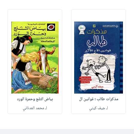
مذكرات طالب ؛ قوانين ال
بياض الثلج وحمرة الورد
لـ جيف كيني
لـ محمد العدناني