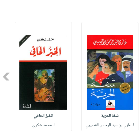
Next
شقة الحرية
الخبز الحافي
لـ غازي بن عبد الرحمن القصيبي
لـ محمد شكري
ل