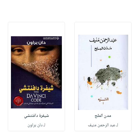
مدن الملح
شيفرة دافنتشي
لـ عبد الرحمن منيف
لـ دان براون