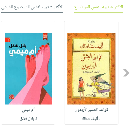
صابون
فيديوهات
الأكثر شعبية لنفس الموضوع
الأكثر شعبية لنفس الموضوع الفرعي
عربة
أطفال
أسئلة
التسوق
مناسبات
يتكرر
طرحها
نشرة
الإصدارات
خدمات
نيل
وفرات
انشر
Previous
كتابك
تواصل
معنا
قواعد العشق الأربعون
أم ميمي
لـ أليف شافاك
لـ بلال فضل