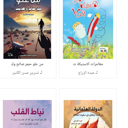
مغامرات الاستيكة ت
من علو حجر صالح وك
لـ
لـ
عبده الزراع
نسرين مسن الكثير