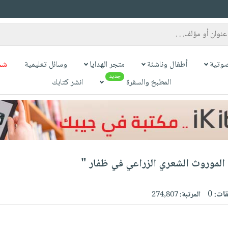
وتية
أطفال وناشئة
متجر الهدايا
وسائل تعليمية
شح
جديد
المطبخ والسفرة
انشر كتابك
 الموروث الشعري الزراعي في ظفار "
قات:
0
المرتبة:
274,807