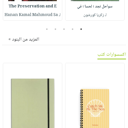
صابون
فيديوهات
سواحل نجد ؛ لحسا ؛ في
The Preservation and E
عربة
أطفال
أسئلة
لـ زكريا كورشون
لـ Hanan Kamal Mahmoud Sa
التسوق
مناسبات
يتكرر
5
4
3
2
1
طرحها
نشرة
الإصدارات
خدمات
المزيد من البنود »
نيل
وفرات
اكسسوارات كتب
انشر
كتابك
تواصل
معنا