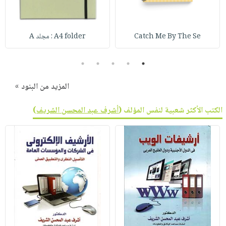
Catch Me By The Se
A4 folder : مجلد A
5
4
3
2
1
المزيد من البنود »
الكتب الأكثر شعبية لنفس المؤلف (
أشرف عبد المحسن الشريف
)