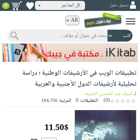
كل المتاجر
تسجيل دخول
0
كتب
ورقية
المواضيع
صدر
كتب
حديثاً
الكترونية
الأكثر
الصفحة
تطبيقات الويب في الأرشيفات الوطنية ؛ دراسة
مبيعاً
الرئيسية
كتب
جوائز
تحليلية لأرشيفات الدول الأجنبية والعربية
صدر
صوتية
شحن
لـ
أشرف عبد المحسن الشريف
حديثاً
الصفحة
مخفض
(0)
التعليقات:
0
المرتبة:
164,756
الأكثر
الرئيسية
عروض
أطفال
مبيعاً
masmu3
خاصة
وناشئة
كتب
11.50$
بلا
صفحات
مجانية
الصفحة
وسائل
حدود
مشوقة
الرئيسية