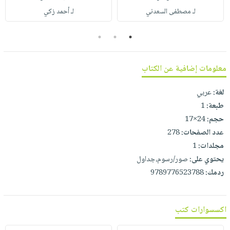
صابون
فيديوهات
لـ مصطفى السعدني
لـ أحمد زكي
عربة
أطفال
أسئلة
التسوق
مناسبات
3
2
1
يتكرر
طرحها
نشرة
الإصدارات
خدمات
معلومات إضافية عن الكتاب
نيل
لغة:
عربي
وفرات
طبعة:
1
انشر
حجم:
24×17
كتابك
عدد الصفحات:
278
تواصل
مجلدات:
1
معنا
يحتوي على:
صور/رسوم،جداول
ردمك:
9789776523788
اكسسوارات كتب