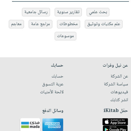
بحث علمي
تقارير سنوية
رسائل جامعية
علم مكتبات وتوثيق
مخطوطات
مراجع عامة
معاجم
موسوعات
عن نيل وفرات
حسابك
عن الشركة
حسابك
سياسة الشركة
عربة التسوق
فيديوهات
لائحة الأمنيات
انشر كتابك
حمّل iKitab
وسائل الدفع