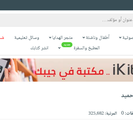
وتية
أطفال وناشئة
متجر الهدايا
وسائل تعليمية
شح
جديد
المطبخ والسفرة
انشر كتابك
حميد
قات:
0
المرتبة:
325,682