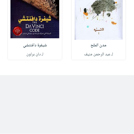
مدن الملح
شيفرة دافنتشي
لـ عبد الرحمن منيف
لـ دان براون