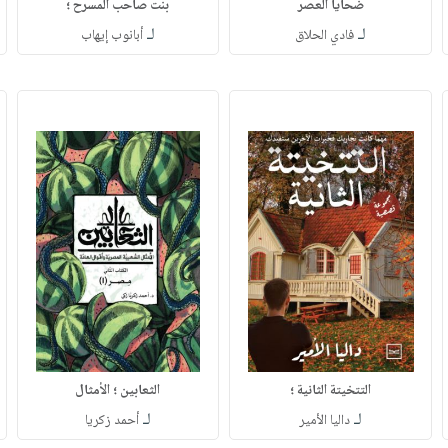
ضحايا العصر
بنت صاحب المسرح ؛
لـ
لـ
فادي الحلاق
أبانوب إيهاب
التتخيتة الثانية ؛
الثعابين ؛ الأمثال
لـ
لـ
داليا الأمير
أحمد زكريا