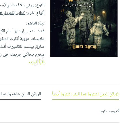
إختياراتنا
تعليمية
أسئلة
النوع:
ورقي غلاف عادي (
جمي
إختياراتنا
المواضيع
iKitab
يتكرر
أنواع اخرى:
كتاب إلكتروني/epub
كتب
بلا
الأكثر
طرحها
أكاديمية
الصحة
نبذة الناشر:
حدود
مبيعاً
تحميل
والعناية
فتاة تنتحر بإرادتها أمام ا
صندوق
أسئلة
وسائل
masmu3
الشخصية
ملابسات غريبة أثارت الشكو
القراءة
يتكرر
تعليمية
على
جديد
سارق يبتسم للكاميرات أثنا
English
طرحها
صندوق
Android
مجرم يحاكي جريمته في زم
books
الكل
تحميل
القراءة
تحميل
إقرأ المزيد
iKitab
أجهزة
جوائز
المطبخ
masmu3
على
العناية
والسفرة
على
Android
جديد
الشخصية
Apple
تحميل
العناية
الزبائن الذين اشتروا هذا البند اشتروا أيضاً
الزبائن الذين شاهدوا هذا 
الكل
iKitab
وتصفيف
أواني
متجر
على
الشعر
لايوجد بنود
الطهي
الهدايا
Apple
العناية
أدوات
بالجسم
أقسام
الخبز