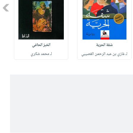
Next
شقة الحرية
الخبز الحافي
لـ غازي بن عبد الرحمن القصيبي
لـ محمد شكري
ل