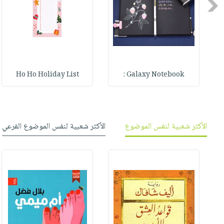
صابون
Previous
فيديوهات
عربة
أطفال
أسئلة
التسوق
مناسبات
يتكرر
طرحها
نشرة
الإصدارات
خدمات
Ho Ho Holiday List
Galaxy Notebook :
نيل
وفرات
انشر
كتابك
الأكثر شعبية لنفس الموضوع
الأكثر شعبية لنفس الموضوع الفرعي
تواصل
معنا