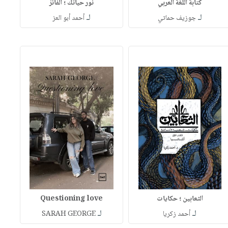
كتابة اللغة العربي
نور حياتك ؛ الفائز
لـ
لـ
جوزيف حماتي
أحمد أبو العز
الثعابين ؛ حكايات
Questioning love
لـ
لـ
أحمد زكريا
SARAH GEORGE