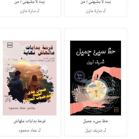
بيت لا يشبهني ؛ من
بيت لا يشبهني ؛ من
لـ
لـ
سارة مازن
سارة مازن
حظ سيء جميل
فرحة بدايات ملهاش
لـ
لـ
شريف نبيل
عماد محمود