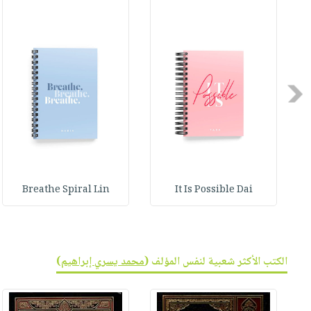
صابون
فيديوهات
عربة
أطفال
أسئلة
التسوق
مناسبات
يتكرر
طرحها
نشرة
الإصدارات
خدمات
Previous
نيل
وفرات
انشر
كتابك
Breathe Spiral Lin
It Is Possible Dai
تواصل
معنا
الكتب الأكثر شعبية لنفس المؤلف (
محمد يسري إبراهيم
)