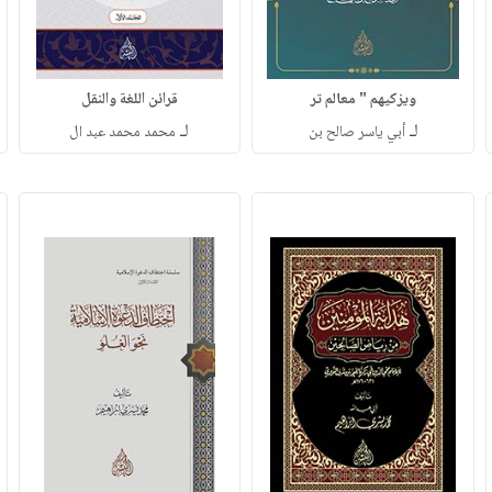
ويزكيهم " معالم تر
قرائن اللغة والنقل
لـ
لـ
أبي ياسر صالح بن
محمد محمد عبد ال