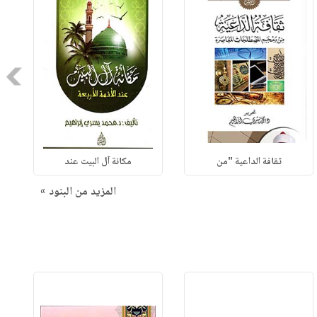
Next
ثقافة الداعية "من
مكانة آل البيت عند
المزيد من البنود »