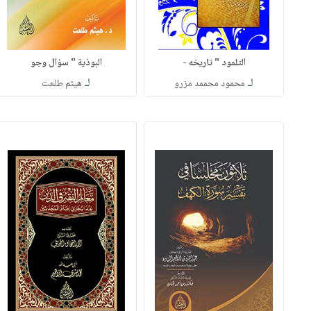
التلمود " تاريخه -
البوذية " سؤال وجو
لـ
لـ
محمود محممد مزرو
هيثم طلعت