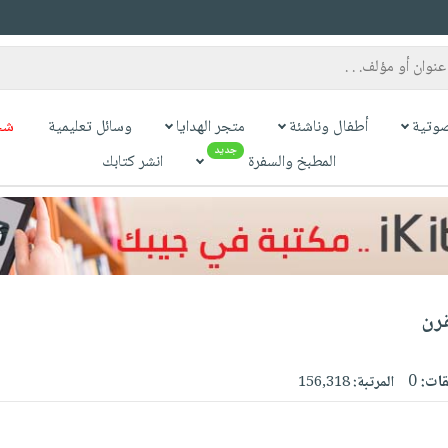
وتية
أطفال وناشئة
متجر الهدايا
وسائل تعليمية
شح
جديد
المطبخ والسفرة
انشر كتابك
قرن
قات:
0
المرتبة:
156,318