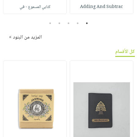
Adding And Subtrac
كتابي المسموع - في
5
4
3
2
1
المزيد من البنود »
كل الأقسام