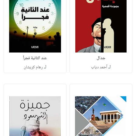
جدال
عند الثانية فجراً
لـ
لـ
أحمد دياب
رهام كريشان