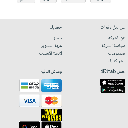
عن نيل وفرات
حسابك
عن الشركة
حسابك
سياسة الشركة
عربة التسوق
فيديوهات
لائحة الأمنيات
انشر كتابك
حمّل iKitab
وسائل الدفع