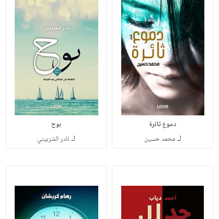
دموع ثائرة
بوح
لـ
لـ
محمد حسين
نادر الشربيني