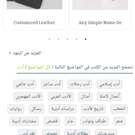
Customized Leather
Any Simple Name De
5
4
3
2
1
المزيد من البنود »
تصفح المزيد من الكتب في المواضيع التالية /
كل المواضيع
/
أدب
أدب إسلامي
أدب رحلات
أدب ساخر
أدب عالمي
أعمال كاملة
أمثال
الأدب العربي
الأدب المهجري
الخطب
تاريخ الأدب
دراسات أدبية
رسائل
روايات
شعر
طرائف ونوادر
عام
قصص
مختارات أدبية
مسرحيات
مقالات أدبية
نصوص
نقد أدبي