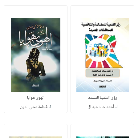
رؤى التنمية المستد
الهوى هوايا
لـ
لـ
أحمد خالد عبد ال
فاطمة محي الدين