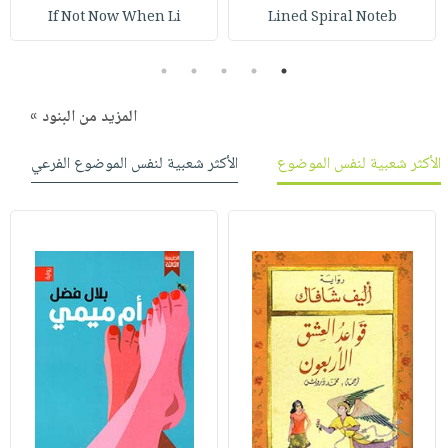
صابون
فيديوهات
If Not Now When Li
Lined Spiral Noteb
عربة
أطفال
أسئلة
التسوق
5
4
3
2
1
مناسبات
يتكرر
طرحها
نشرة
المزيد من البنود »
الإصدارات
خدمات
نيل
الأكثر شعبية لنفس الموضوع
الأكثر شعبية لنفس الموضوع الفرعي
وفرات
انشر
كتابك
تواصل
معنا