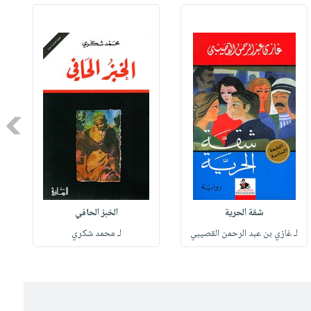
Next
شقة الحرية
الخبز الحافي
لـ غازي بن عبد الرحمن القصيبي
لـ محمد شكري
ل