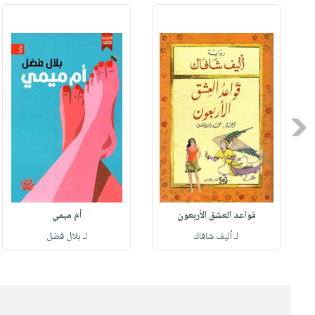
Previous
قواعد العشق الأربعون
أم ميمي
لـ أليف شافاك
لـ بلال فضل