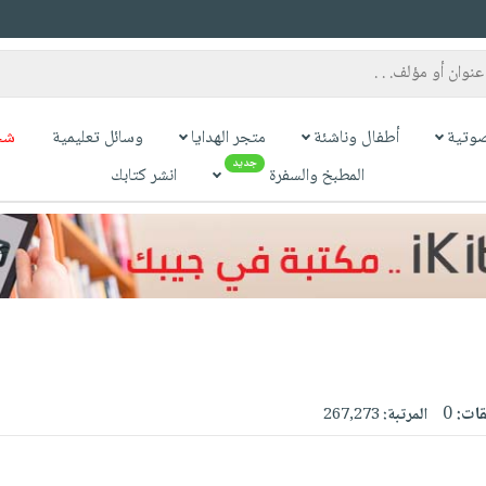
وتية
أطفال وناشئة
متجر الهدايا
وسائل تعليمية
شح
جديد
المطبخ والسفرة
انشر كتابك
قات:
0
المرتبة:
267,273