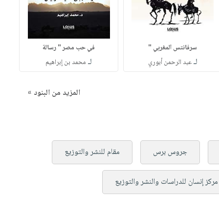
سرفانتس المغربي "
في حب مصر " رسالة
لـ
لـ
عبد الرحمن أبوري
محمد بن إبراهيم
المزيد من البنود »
جروس برس
مقام للنشر والتوزيع
مركز إنسان للدراسات والنشر والتوزيع