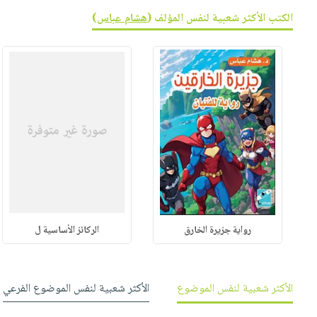
صابون
فيديوهات
الكتب الأكثر شعبية لنفس المؤلف (
هشام عباس
)
عربة
أطفال
أسئلة
التسوق
مناسبات
يتكرر
طرحها
نشرة
الإصدارات
خدمات
نيل
وفرات
انشر
كتابك
تواصل
معنا
رواية جزيرة الخارق
الركائز الأساسية ل
الأكثر شعبية لنفس الموضوع
الأكثر شعبية لنفس الموضوع الفرعي