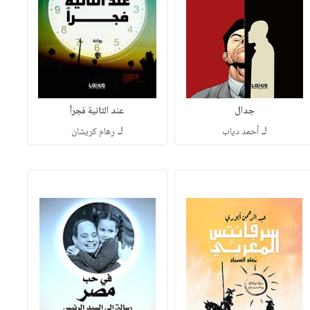
جدال
عند الثانية فجراً
لـ
لـ
أحمد دياب
رهام كريشان