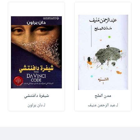
مدن الملح
شيفرة دافنتشي
لـ عبد الرحمن منيف
لـ دان براون