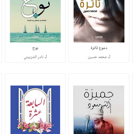
دموع ثائرة
بوح
لـ
لـ
محمد حسين
نادر الشربيني