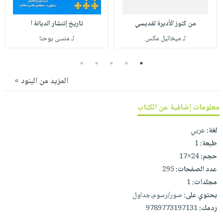
صابون
فيديوهات
عربة
أطفال
أسئلة
من كنوز الأديرة لقديسي
تاريخ إنتشار الديانة ا
التسوق
مناسبات
يتكرر
لـ ميخائيل مكس
لـ منسى يوحنا
طرحها
نشرة
5
4
3
2
1
الإصدارات
خدمات
نيل
المزيد من البنود »
وفرات
معلومات إضافية عن الكتاب
انشر
كتابك
لغة:
عربي
تواصل
طبعة:
1
معنا
حجم:
24×17
عدد الصفحات:
295
مجلدات:
1
يحتوي على:
صور/رسوم،جداول
ردمك:
9789773197131