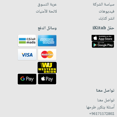
سياسة الشركة
عربة التسوق
فيديوهات
لائحة الأمنيات
انشر كتابك
حمّل iKitab
وسائل الدفع
تواصل معنا
تواصل معنا
أسئلة يتكرر طرحها
+96171172802