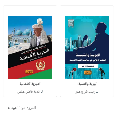
الهوية والتنمية ؛
التجربة الأفغانية
لـ
لـ
زينب فراج عمر
نادية فاضل عباس
المزيد من البنود »