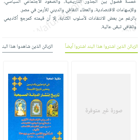
خمسة فصول بين الجذور التاريخية، والصعود الاجتماعي السياسي،
العناية
الأكثر
شحن
أدوات
والإسهامات الاقتصادية، والعطاء الثقافي والديني للأرمن في مصر.
بالأسنان
مبيعاً
مجاني
المائدة
بالرغم من بعض الانتقادات لأسلوب الكتابة، إلا أن قيمته كمرجع أكاديمي
الحمية
العودة
بنود
الأوعية
وثقافي تبقى عالية.
والتغذية
للمدارس
مختارة
والتخزين
اشتراكات
اكسسوارات
أدوات
الزبائن الذين اشتروا هذا البند اشتروا أيضاً
الزبائن الذين شاهدوا هذا البند
كتب
كل
بحث
المطبخ
الاشتراكات
اكسسوارات
متقدم
منزلية
صندوق
القراءة
اكسسوارات
iKitab
ملابس
نيل
بلا
مطرزات
وفرات
حدود
حقائب
عن
حسابك
حلي
الشركة
عناية
لائحة
سياسة
بالذات
الأمنيات
الشركة