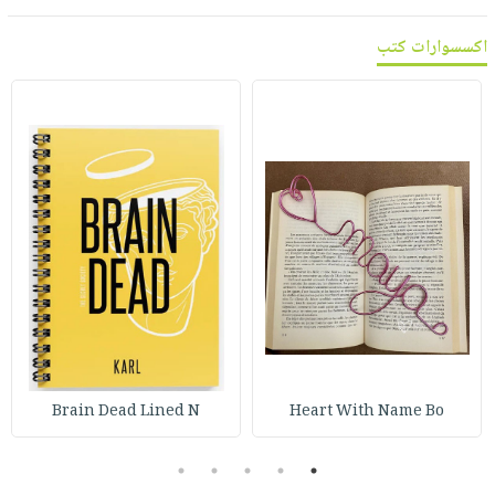
اكسسوارات كتب
Brain Dead Lined N
Heart With Name Bo
5
4
3
2
1