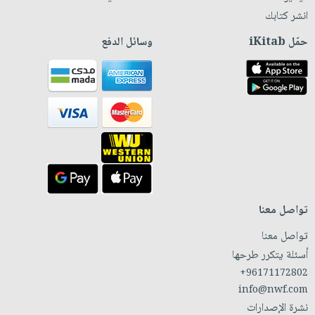
انشر كتابك
حمّل iKitab
وسائل الدفع
تواصل معنا
تواصل معنا
أسئلة يتكرر طرحها
+96171172802
info@nwf.com
نشرة الإصدارات