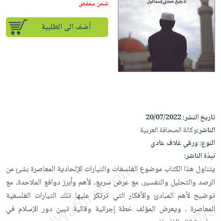
إختياراتنا
تعليمية
شحن مخفض
أسئلة
إختياراتنا
المواضيع
iKitab
يتكرر
كتب
أضف الى الطلبية
بلا
الأكثر
طرحها
أكاديمية
الصحة
حدود
مبيعاً
تحميل
والعناية
صندوق
أسئلة
إختياراتنا
masmu3
الشخصية
القراءة
يتكرر
وسائل
على
جديد
English
طرحها
تعليمية
Android
books
الكل
تحميل
صندوق
تحميل
iKitab
أجهزة
القراءة
المطبخ
masmu3
تاريخ النشر:
20/07/2022
على
العناية
والسفرة
على
الناشر:
وكالة الصحافة العربية
جوائز
Android
جديد
الشخصية
النوع:
ورقي غلاف عادي
Apple
تحميل
العناية
نبذة الناشر:
الكل
iKitab
يتناول هذا الكتاب موضوع الفلسفات والتيارات الإلحادية المعاصرة بشئ من
وتصفيف
أواني
متجر
على
الرصد والتحليل والتفسير، مع عرض سريع، لأهم وأبرز دوافع الملاحدة، مع
الشعر
الطهي
الهدايا
Apple
توضيح لأهم المبادئ والأفكار التي ترتكز عليها تلك التيارات الفلسفية
العناية
أدوات
المعاصرة ، ويعرض المؤلف خطة إجرائية وقائية تبين دور الإسلام في
بالجسم
أقسام
الخبز