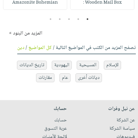
Amazonite Bohemian
Wooden Mail Box :
5
4
3
2
1
المزيد من البنود »
تصفح المزيد من الكتب في المواضيع التالية /
كل المواضيع
/
دين
الإسلام
المسيحية
اليهودية
تاريخ الديانات
ديانات أخرى
عام
مقارنات
عن نيل وفرات
حسابك
عن الشركة
حسابك
سياسة الشركة
عربة التسوق
فيديوهات
لائحة الأمنيات