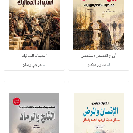
أروع القصص ؛ مختصر
استبداد المماليك
لـ
لـ
تشارلز ديكنز
جرجي زيدان