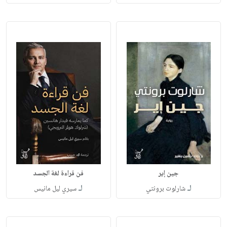
جين إير
فن قراءة لغة الجسد
لـ
لـ
شارلوت برونتي
سيري ليل مانيس