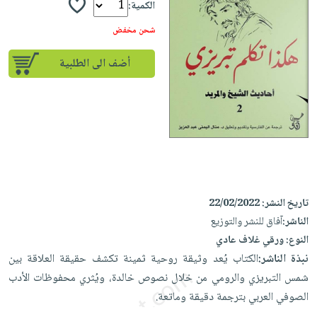
إختياراتنا
تعليمية
الكمية:
أسئلة
إختياراتنا
المواضيع
iKitab
يتكرر
شحن مخفض
كتب
بلا
الأكثر
طرحها
أكاديمية
الصحة
حدود
مبيعاً
أضف الى الطلبية
تحميل
والعناية
صندوق
أسئلة
إختياراتنا
masmu3
الشخصية
القراءة
يتكرر
وسائل
على
جديد
English
طرحها
تعليمية
Android
books
الكل
تحميل
صندوق
تحميل
iKitab
أجهزة
القراءة
المطبخ
masmu3
على
العناية
والسفرة
على
جوائز
Android
جديد
الشخصية
تاريخ النشر:
22/02/2022
Apple
تحميل
الناشر:
آفاق للنشر والتوزيع
العناية
الكل
النوع:
ورقي غلاف عادي
iKitab
وتصفيف
أواني
متجر
نبذة الناشر:
الكتاب يُعد وثيقة روحية ثمينة تكشف حقيقة العلاقة بين
على
الشعر
الطهي
الهدايا
شمس التبريزي والرومي من خلال نصوص خالدة، ويُثري محفوظات الأدب
Apple
العناية
أدوات
الصوفي العربي بترجمة دقيقة وماتعة.
بالجسم
أقسام
الخبز