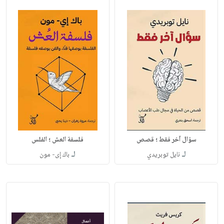
سؤال آخر فقط ؛ قصص
فلسفة العش ؛ الفلس
لـ
لـ
نايل توبريدي
باك إى- مون