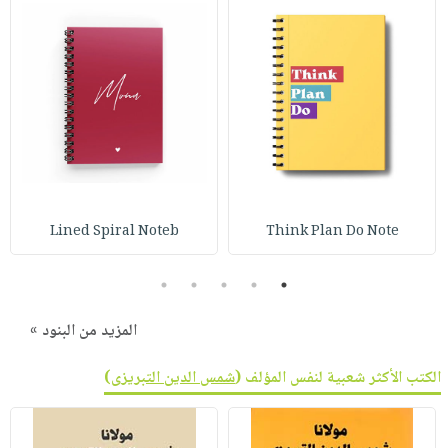
Lined Spiral Noteb
Think Plan Do Note
5
4
3
2
1
المزيد من البنود »
الكتب الأكثر شعبية لنفس المؤلف (
شمس الدين التبريزى
)