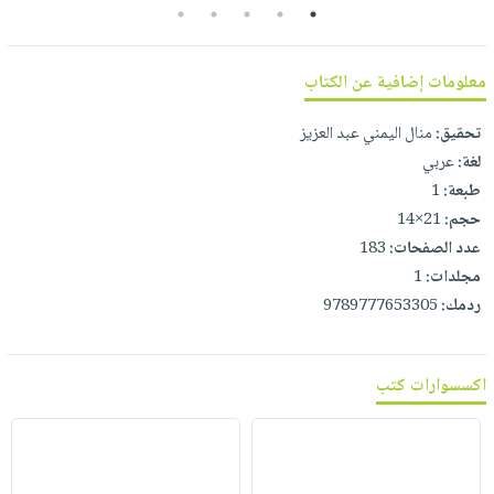
صابون
5
4
3
2
1
فيديوهات
عربة
أطفال
أسئلة
التسوق
مناسبات
يتكرر
معلومات إضافية عن الكتاب
طرحها
نشرة
تحقيق:
منال اليمني عبد العزيز
الإصدارات
خدمات
لغة:
عربي
نيل
طبعة:
1
وفرات
حجم:
21×14
انشر
عدد الصفحات:
183
كتابك
مجلدات:
1
تواصل
ردمك:
9789777653305
معنا
اكسسوارات كتب