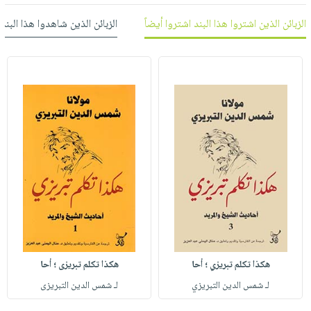
العناية
الأكثر
شحن
أدوات
الزبائن الذين اشتروا هذا البند اشتروا أيضاً
الزبائن الذين شاهدوا هذا البند
بالأسنان
مبيعاً
مجاني
المائدة
الحمية
العودة
بنود
الأوعية
والتغذية
للمدارس
مختارة
والتخزين
اشتراكات
اكسسوارات
أدوات
كتب
كل
بحث
المطبخ
الاشتراكات
اكسسوارات
متقدم
منزلية
صندوق
القراءة
اكسسوارات
iKitab
ملابس
نيل
بلا
مطرزات
وفرات
حدود
حقائب
عن
حسابك
حلي
الشركة
هكذا تكلم تبريزي ؛ أحا
هكذا تكلم تبريزى ؛ أحا
عناية
لائحة
سياسة
لـ شمس الدين التبريزي
لـ شمس الدين التبريزى
بالذات
الأمنيات
الشركة