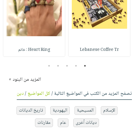
Lebanese Coffee Tr
Heart Ring : خاتم
5
4
3
2
1
المزيد من البنود »
تصفح المزيد من الكتب في المواضيع التالية /
كل المواضيع
/
دين
الإسلام
المسيحية
اليهودية
تاريخ الديانات
ديانات أخرى
عام
مقارنات