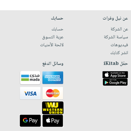
عن نيل وفرات
حسابك
عن الشركة
حسابك
سياسة الشركة
عربة التسوق
فيديوهات
لائحة الأمنيات
انشر كتابك
حمّل iKitab
وسائل الدفع