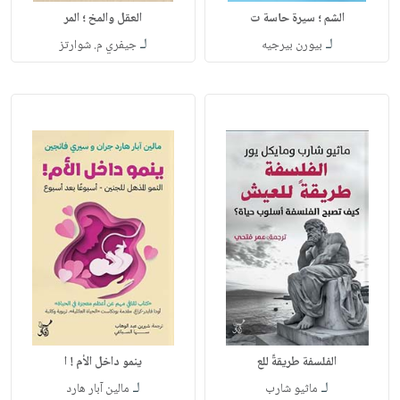
الشم ؛ سيرة حاسة ت
العقل والمخ ؛ المر
لـ
لـ
بيورن بيرجيه
جيفري م. شوارتز
الفلسفة طريقةً للع
ينمو داخل الأم ! ا
لـ
لـ
ماثيو شارب
مالين آبار هارد