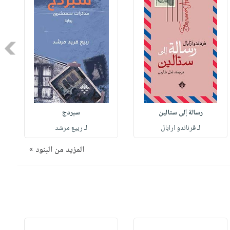
Next
رسالة إلى ستالين
سبردج
لـ فرناندو ارابال
لـ ربيع مرشد
المزيد من البنود »