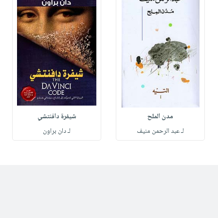
مدن الملح
شيفرة دافنتشي
لـ عبد الرحمن منيف
لـ دان براون