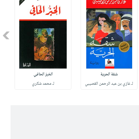
Next
شقة الحرية
الخبز الحافي
لـ غازي بن عبد الرحمن القصيبي
لـ محمد شكري
ل