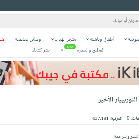
وتية
أطفال وناشئة
متجر الهدايا
وسائل تعليمية
شح
جديد
المطبخ والسفرة
انشر كتابك
لنوربييار الأخير
قات:
0
المرتبة:
437,181
نشر والترجمة