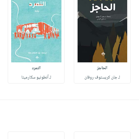
الحاجز
التمرد
لـ جان كريستوف روفان
لـ أنطونيو سكارميتا