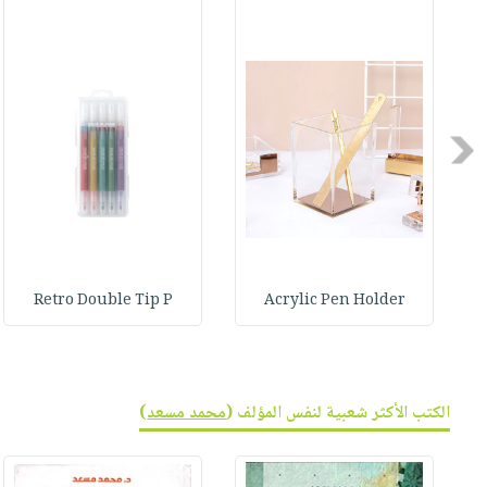
صابون
فيديوهات
عربة
أطفال
أسئلة
التسوق
مناسبات
يتكرر
طرحها
نشرة
الإصدارات
خدمات
Previous
نيل
وفرات
انشر
كتابك
تواصل
Retro Double Tip P
Acrylic Pen Holder
معنا
الكتب الأكثر شعبية لنفس المؤلف (
محمد مسعد
)