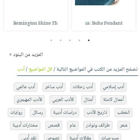
Boho Pendant : قلا
Remington Shine Th
5
4
3
2
1
المزيد من البنود »
تصفح المزيد من الكتب في المواضيع التالية /
كل المواضيع
/
أدب
أدب إسلامي
أدب رحلات
أدب ساخر
أدب عالمي
أعمال كاملة
أمثال
الأدب العربي
الأدب المهجري
الخطب
تاريخ الأدب
دراسات أدبية
رسائل
روايات
شعر
طرائف ونوادر
عام
قصص
مختارات أدبية
مسرحيات
مقالات أدبية
نصوص
نقد أدبي