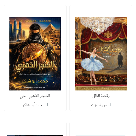
رقصة الظل
الخنجر الذهبي ؛ حي
لـ
لـ
مروة عزت
محمد أبو شاكر