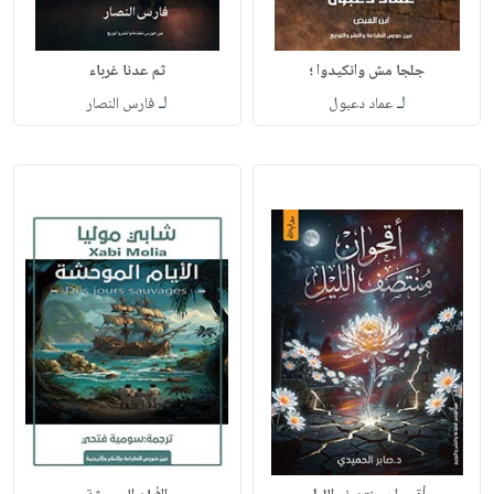
جلجا مش وانكيدوا ؛
ثم عدنا غرباء
لـ
لـ
عماد دعبول
فارس النصار