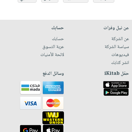
عن نيل وفرات
حسابك
عن الشركة
حسابك
سياسة الشركة
عربة التسوق
فيديوهات
لائحة الأمنيات
انشر كتابك
حمّل iKitab
وسائل الدفع