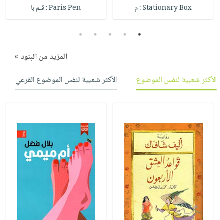
صابون
فيديوهات
Stationary Box : م
Paris Pen : قلم با
عربة
أطفال
أسئلة
التسوق
5
4
3
2
1
مناسبات
يتكرر
طرحها
نشرة
المزيد من البنود »
الإصدارات
خدمات
نيل
الأكثر شعبية لنفس الموضوع
الأكثر شعبية لنفس الموضوع الفرعي
وفرات
انشر
كتابك
تواصل
معنا