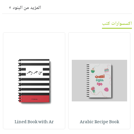
صابون
فيديوهات
المزيد من البنود »
عربة
أطفال
أسئلة
التسوق
مناسبات
يتكرر
اكسسوارات كتب
طرحها
نشرة
الإصدارات
خدمات
نيل
وفرات
انشر
كتابك
تواصل
معنا
Lined Book with Ar
Arabic Recipe Book