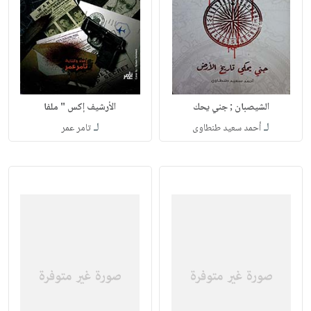
الشيصبان ; جني يحك
الأرشيف إكس " ملفا
لـ
لـ
أحمد سعيد طنطاوى
تامر عمر