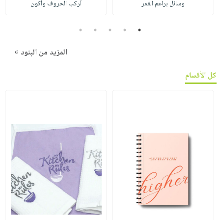
وسائل براعم القمر
أركب الحروف وأكون
5
4
3
2
1
المزيد من البنود »
كل الأقسام