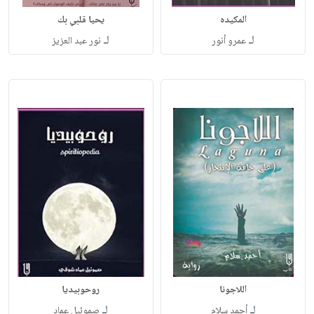
المكيده
يحيا قلبي بك
لـ
لـ
عمرو أنور
نور عبد العزيز
اللاجونا
روحوبيديا
لـ
لـ
أحمد سلام
صموئيل عماد