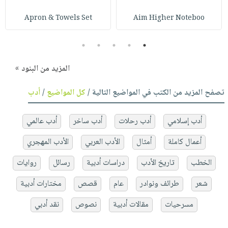
Apron & Towels Set
Aim Higher Noteboo
5
4
3
2
1
المزيد من البنود »
تصفح المزيد من الكتب في المواضيع التالية /
كل المواضيع
/
أدب
أدب إسلامي
أدب رحلات
أدب ساخر
أدب عالمي
أعمال كاملة
أمثال
الأدب العربي
الأدب المهجري
الخطب
تاريخ الأدب
دراسات أدبية
رسائل
روايات
شعر
طرائف ونوادر
عام
قصص
مختارات أدبية
مسرحيات
مقالات أدبية
نصوص
نقد أدبي