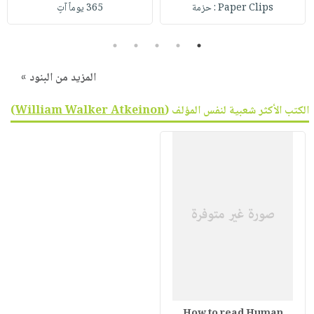
صابون
Paper Clips : حزمة
365 يوماً آتٍ
فيديوهات
عربة
أطفال
أسئلة
التسوق
5
4
3
2
1
مناسبات
يتكرر
طرحها
نشرة
المزيد من البنود »
الإصدارات
خدمات
الكتب الأكثر شعبية لنفس المؤلف (
William Walker Atkeinon
)
نيل
وفرات
انشر
كتابك
تواصل
معنا
How to read Human