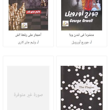
متشردا فى لندن وبا
أحجار على رقعة الش
لـ
لـ
جورج أورويل
وليم جاى كارى