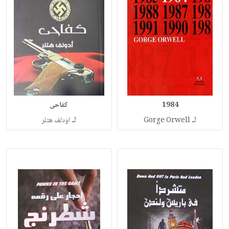
1984
كفاحى
لـ
لـ
Gorge Orwell
اودلف هتلر