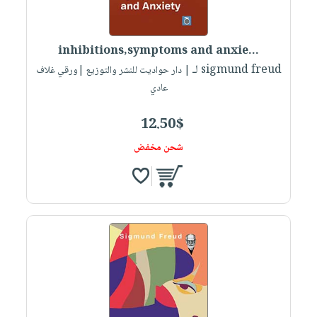
صابون
فيديوهات
عربة
أطفال
أسئلة
التسوق
مناسبات
inhibitions,symptoms and anxie...
يتكرر
لـ sigmund freud
| دار حواديت للنشر والتوزيع |ورقي غلاف
طرحها
نشرة
عادي
الإصدارات
خدمات
نيل
12.50$
وفرات
شحن مخفض
انشر
كتابك
تواصل
معنا