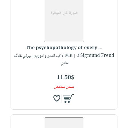
The psychopathology of every ...
لـ Sigmund Freud
| M.K ام كيه للنشر والتوزيع |ورقي غلاف
عادي
11.50$
شحن مخفض