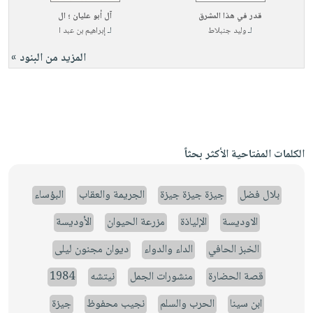
قدر في هذا المشرق
آل أبو عليان ؛ ال
لـ
وليد جنبلاط
لـ
إبراهيم بن عبد ا
المزيد من البنود »
الكلمات المفتاحية الأكثر بحثاً
بلال فضل
جيزة جيزة جيزة
الجريمة والعقاب
البؤساء
الاوديسة
الإلياذة
مزرعة الحيوان
الأوديسة
الخبز الحافي
الداء والدواء
ديوان مجنون ليلى
قصة الحضارة
منشورات الجمل
نيتشه
1984
ابن سينا
الحرب والسلم
نجيب محفوظ
جيزة