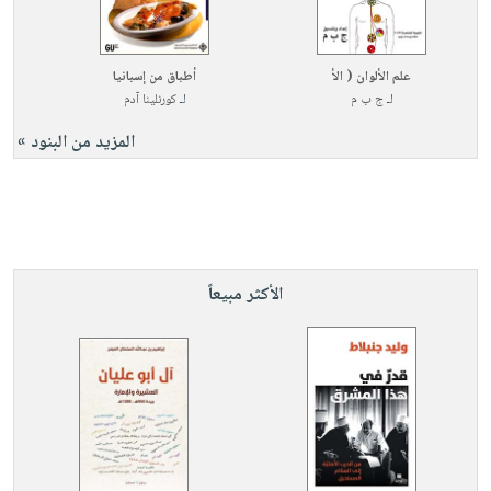
علم الألوان ( الأ
أطباق من إسبانيا
لـ
ج ب م
لـ
كورنلينا آدم
المزيد من البنود »
الأكثر مبيعاً