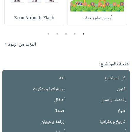
أرسم وتعلم ؛ أخطط
Farm Animals Flash
5
4
3
2
1
المزيد من البنود »
لائحة بالمواضيع:
كل المواضيع
لغة
فنون
بيوغرافيا ومذكرات
إقتصاد وأعمال
أطفال
طبخ
صحة
تاريخ وجغرافيا
زراعة وحيوان