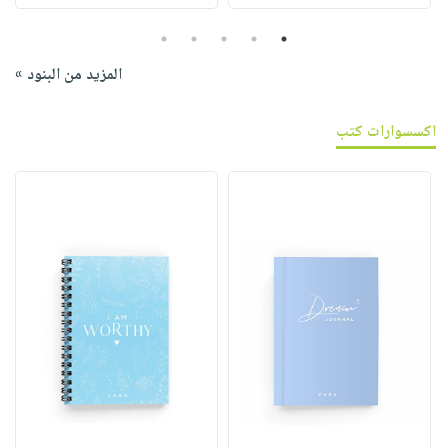
5
4
3
2
1
المزيد من البنود »
اكسسوارات كتب