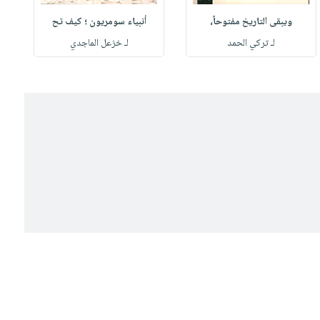
ويبقى التاريخ مفتوحاً،
أنبياء سومريون ؛ كيف تح
لـ تركي الحمد
لـ خزعل الماجدي