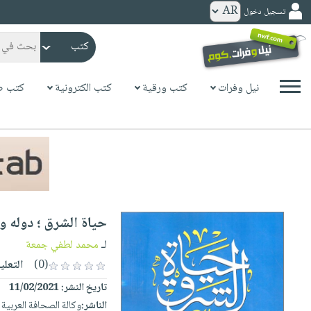
تسجيل دخول
كتب
ورقية
المواضيع
نيل وفرات
كتب ورقية
كتب الكترونية
كتب ص
صدر
كتب
حديثاً
الكترونية
الأكثر
الصفحة
مبيعاً
الرئيسية
كتب
جوائز
صدر
صوتية
شحن
حديثاً
الصفحة
حياة الشرق ؛ دوله 
مخفض
الأكثر
الرئيسية
عروض
أطفال
لـ
محمد لطفي جمعة
مبيعاً
masmu3
خاصة
وناشئة
(0)
التعلي
كتب
بلا
صفحات
تاريخ النشر:
11/02/2021
مجانية
الصفحة
وسائل
حدود
مشوقة
الناشر:
وكالة الصحافة العربية
الرئيسية