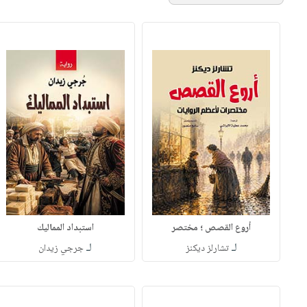
أروع القصص ؛ مختصر
استبداد المماليك
لـ
لـ
تشارلز ديكنز
جرجي زيدان