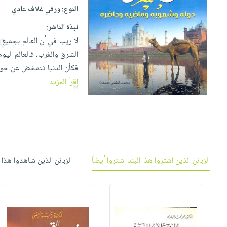
إختياراتنا
تعليمية
أسئلة
النوع:
ورقي غلاف عادي
إختياراتنا
المواضيع
iKitab
يتكرر
كتب
نبذة الناشر:
بلا
الأكثر
طرحها
أكاديمية
الصحة
لا ريب في أن العالم بجميع
حدود
مبيعاً
تحميل
والعناية
الشرق والغرب، فالعالم اليو
صندوق
أسئلة
إختياراتنا
masmu3
الشخصية
فكأن الدنيا تتمخض عن حواد
القراءة
يتكرر
وسائل
على
جديد
إقرأ المزيد
English
طرحها
تعليمية
Android
books
الكل
تحميل
صندوق
تحميل
iKitab
أجهزة
القراءة
المطبخ
masmu3
على
العناية
والسفرة
على
جوائز
Android
جديد
الشخصية
Apple
تحميل
العناية
الزبائن الذين اشتروا هذا البند اشتروا أيضاً
الزبائن الذين شاهدوا هذا 
الكل
iKitab
وتصفيف
أواني
متجر
على
الشعر
الطهي
الهدايا
Apple
العناية
أدوات
بالجسم
أقسام
الخبز