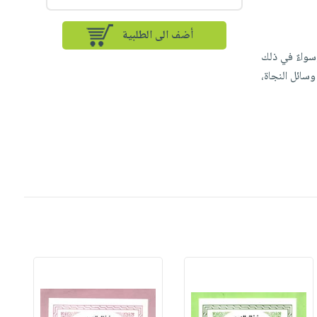
أضف الى الطلبية
سواءٌ في ذلك
وسائل النجاة،