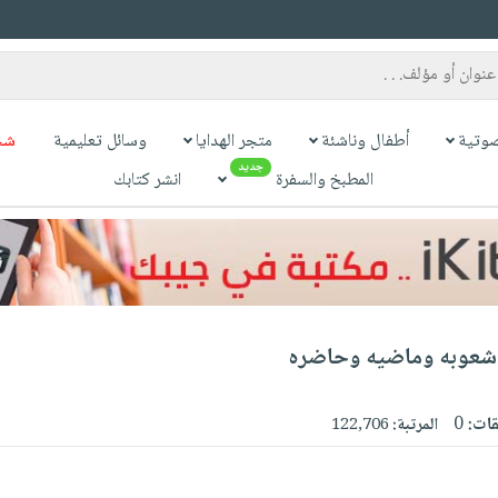
وتية
أطفال وناشئة
متجر الهدايا
وسائل تعليمية
شح
جديد
المطبخ والسفرة
انشر كتابك
وشعوبه وماضيه وحاضره
قات:
0
المرتبة:
122,706