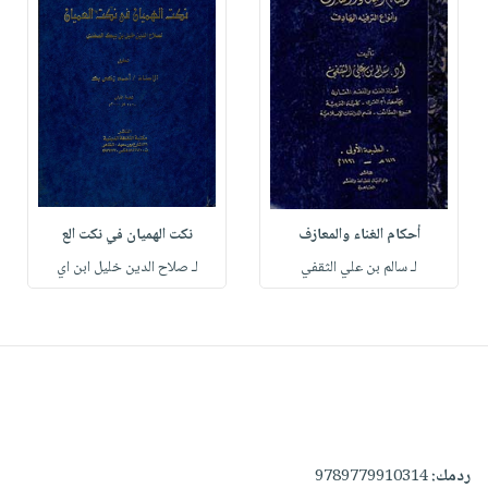
أحكام الغناء والمعازف
نكت الهميان في نكت الع
لـ سالم بن علي الثقفي
لـ صلاح الدين خليل ابن اي
ردمك:
9789779910314