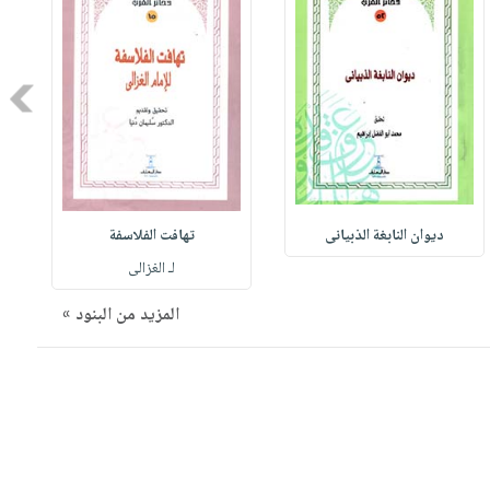
Next
ديوان النابغة الذبيانى
تهافت الفلاسفة
لـ الغزالى
المزيد من البنود »