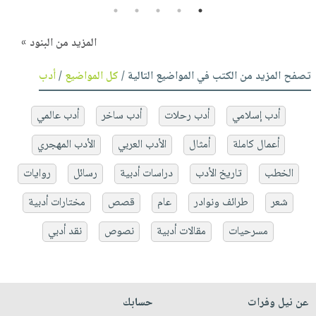
5
4
3
2
1
المزيد من البنود »
تصفح المزيد من الكتب في المواضيع التالية /
كل المواضيع
/
أدب
أدب إسلامي
أدب رحلات
أدب ساخر
أدب عالمي
أعمال كاملة
أمثال
الأدب العربي
الأدب المهجري
الخطب
تاريخ الأدب
دراسات أدبية
رسائل
روايات
شعر
طرائف ونوادر
عام
قصص
مختارات أدبية
مسرحيات
مقالات أدبية
نصوص
نقد أدبي
عن نيل وفرات
حسابك