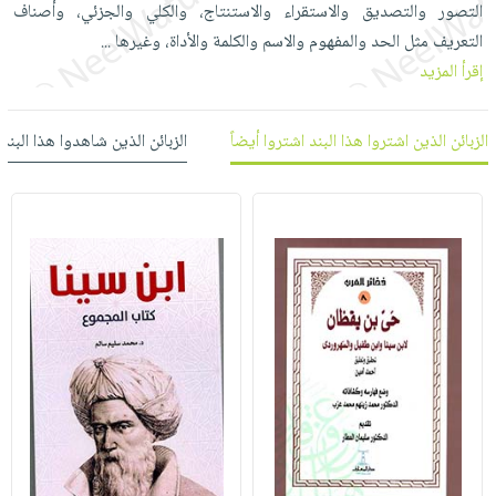
التصور والتصديق والاستقراء والاستنتاج، والكلي والجزئي، وأصناف
العناية
الأكثر
شحن
أدوات
التعريف مثل الحد والمفهوم والاسم والكلمة والأداة، وغيرها
بالأسنان
...
مبيعاً
مجاني
المائدة
إقرأ المزيد
الحمية
العودة
بنود
الأوعية
والتغذية
للمدارس
مختارة
والتخزين
اشتراكات
الزبائن الذين اشتروا هذا البند اشتروا أيضاً
الزبائن الذين شاهدوا هذا البند
اكسسوارات
أدوات
كتب
كل
بحث
المطبخ
الاشتراكات
اكسسوارات
متقدم
منزلية
صندوق
القراءة
اكسسوارات
iKitab
ملابس
نيل
بلا
مطرزات
وفرات
حدود
حقائب
عن
حسابك
حلي
الشركة
عناية
لائحة
سياسة
بالذات
الأمنيات
الشركة