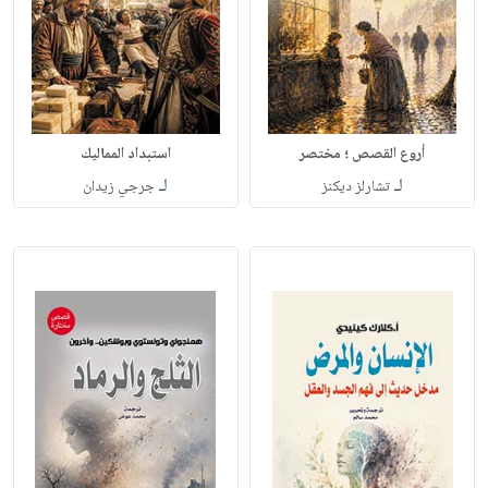
أروع القصص ؛ مختصر
استبداد المماليك
لـ
لـ
تشارلز ديكنز
جرجي زيدان