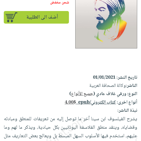
إختياراتنا
تعليمية
شحن مخفض
أسئلة
إختياراتنا
المواضيع
iKitab
يتكرر
كتب
أضف الى الطلبية
بلا
الأكثر
طرحها
أكاديمية
الصحة
حدود
مبيعاً
تحميل
والعناية
صندوق
أسئلة
إختياراتنا
masmu3
الشخصية
القراءة
يتكرر
وسائل
على
جديد
English
طرحها
تعليمية
Android
books
الكل
تحميل
صندوق
تحميل
iKitab
أجهزة
القراءة
المطبخ
masmu3
تاريخ النشر:
01/01/2021
على
العناية
والسفرة
على
جوائز
الناشر:
وكالة الصحافة العربية
Android
جديد
الشخصية
Apple
النوع:
ورقي غلاف عادي (
جميع الأنواع
)
تحميل
العناية
أنواع اخرى:
كتاب إلكتروني/epub
4.00$
الكل
iKitab
وتصفيف
نبذة الناشر:
أواني
متجر
على
الشعر
يشرح الفيلسوف ابن سينا آخر ما توصل إليه من تعريفات للمنطق ومبادئه
الطهي
الهدايا
Apple
العناية
وقضاياه، وينقد منطق الفلاسفة اليونانيين بكل حيادية، ويذكر ما لهم وما
أدوات
بالجسم
أقسام
عليهم، استخدم فيها الأسلوب السهل المبسط بل ويعالج بعض التعاريف مثل
الخبز