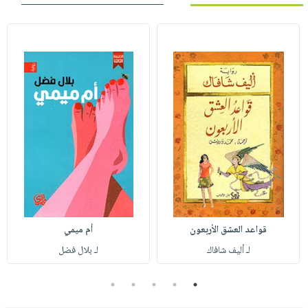
قواعد العشق الأربعون
أم ميمي
لـ أليف شافاك
لـ بلال فضل
5
4
3
2
1