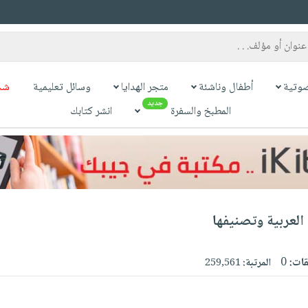
وتية
أطفال وناشئة
متجر الهدايا
وسائل تعليمية
شح
جديد
المطبخ والسفرة
انشر كتابك
لعربية وتصنيفها
قات:
0
المرتبة:
259,561