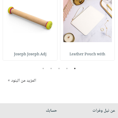
صابون
فيديوهات
عربة
أطفال
أسئلة
التسوق
مناسبات
يتكرر
طرحها
نشرة
الإصدارات
خدمات
نيل
وفرات
Joseph Joseph Adj
Leather Pouch with
انشر
كتابك
5
4
3
2
1
تواصل
معنا
المزيد من البنود »
عن نيل وفرات
حسابك