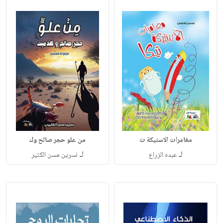
مغامرات الاستيكة ت
من علو حجر صالح وك
لـ
لـ
عبده الزراع
نسرين مسن الكثير