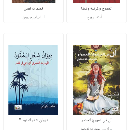
المسرح وغرفته وقضا
تمتمات نفس
لـ
لـ
أمنه الربيع
لمياء رجيبون
آن في المروج الخضر
ديوان شعر المقود "
لـ
لوسي مود مونتجمر