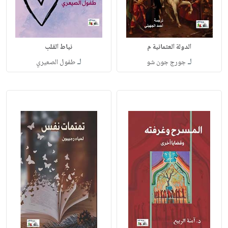
الدولة العثمانية م
نياط القلب
لـ
لـ
جورج جون شو
طفول الصعيري