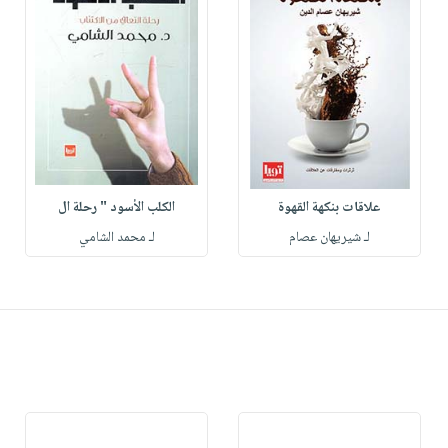
علاقات بنكهة القهوة
الكلب الأسود " رحلة ال
لـ شيريهان عصام
لـ محمد الشامي