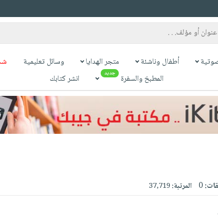
وتية
أطفال وناشئة
متجر الهدايا
وسائل تعليمية
شح
جديد
المطبخ والسفرة
انشر كتابك
قات:
0
المرتبة:
37,719