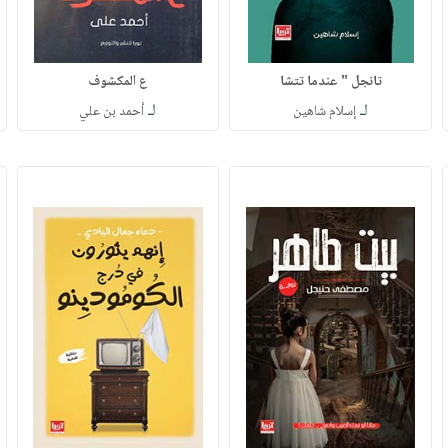
تانجل " عندما تتشا
ع المكشوف
لـ
لـ
إسلام شاهين
أحمد بن علي