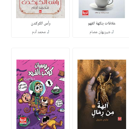
علاقات بنكهة القهو
رأس الكركدن
لـ
لـ
شيريهان عصام
محمد آدم