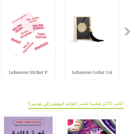
صابون
فيديوهات
عربة
أطفال
أسئلة
التسوق
مناسبات
يتكرر
طرحها
Previous
نشرة
الإصدارات
خدمات
نيل
وفرات
انشر
Lebanese Sticker P
Lebanese Cedar Coi
كتابك
تواصل
معنا
الكتب الأكثر شعبية لنفس المؤلف (
محمد زكي عويس
)