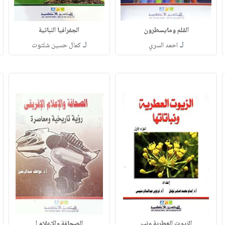
القلم ومايسطرون
الجفرافيا النباتية
لـ
لـ
احمد السري
كمال حسين شلتوت
الزيوت العطرية ونب
الصحافة والاعلام ا