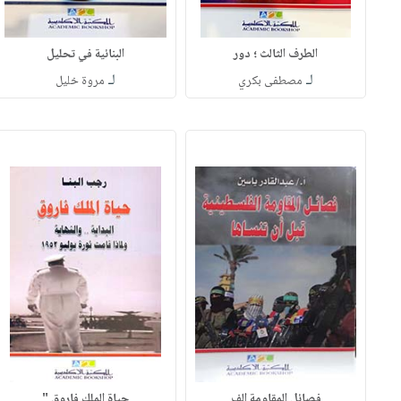
الطرف الثالث ؛ دور
البنائية في تحليل
لـ
لـ
مصطفى بكري
مروة خليل
فصائل المقاومة الف
حياة الملك فاروق "