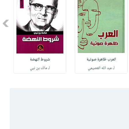
Next
العرب ظاهرة صوتية
شروط النهضة
لـ عبد الله القصيمي
لـ مالك بن نبي