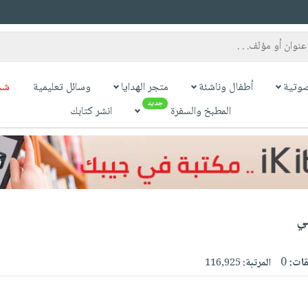
وتية
أطفال وناشئة
متجر الهدايا
وسائل تعليمية
شح
جديد
المطبخ والسفرة
انشر كتابك
مي
قات:
0
المرتبة:
116,925