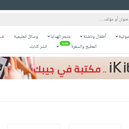
وتية
أطفال وناشئة
متجر الهدايا
وسائل تعليمية
شح
جديد
المطبخ والسفرة
انشر كتابك