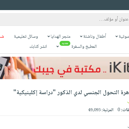
وتية
أطفال وناشئة
متجر الهدايا
وسائل تعليمية
شح
جديد
المطبخ والسفرة
انشر كتابك
هرة التحول الجنسي لدي الذكور "دراسة إكلينيكية"
قات:
0
المرتبة:
49,095