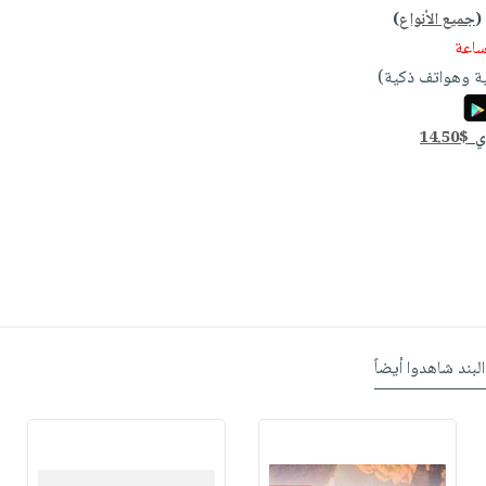
(
جميع الأنواع
)
ة وهواتف ذكية)
دي
14.50$
البند شاهدوا أيضاً