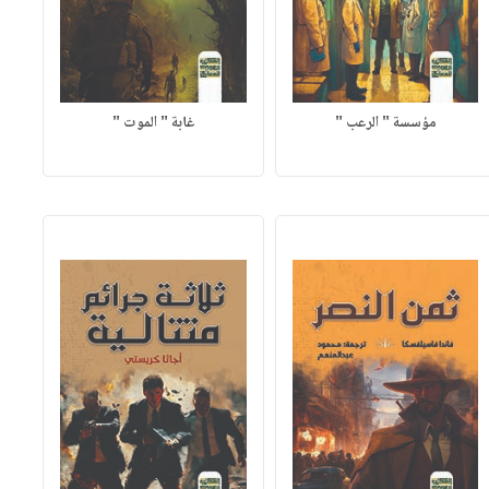
مؤسسة " الرعب "
غابة " الموت "