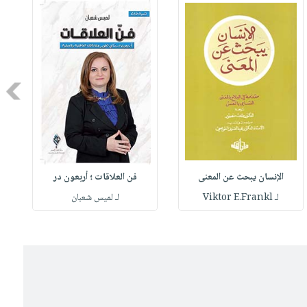
Next
الإنسان يبحث عن المعنى
فن العلاقات ؛ أربعون در
لـ Viktor E.Frankl
لـ لميس شعبان