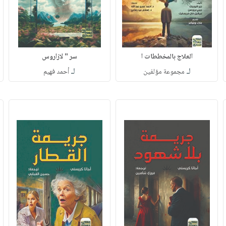
العلاج بالمخططات ا
سر " لازاروس
لـ
لـ
مجموعة مؤلفين
أحمد فهيم