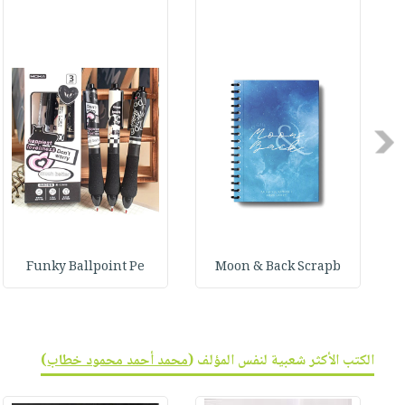
صابون
فيديوهات
عربة
أطفال
أسئلة
التسوق
مناسبات
يتكرر
طرحها
نشرة
الإصدارات
خدمات
Previous
نيل
وفرات
انشر
كتابك
تواصل
Funky Ballpoint Pe
Moon & Back Scrapb
معنا
الكتب الأكثر شعبية لنفس المؤلف (
محمد أحمد محمود خطاب
)