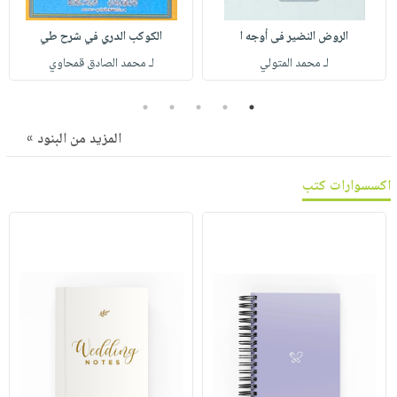
صابون
فيديوهات
عربة
أطفال
الروض النضير فى أوجه ا
الكوكب الدري في شرح طي
أسئلة
التسوق
مناسبات
لـ محمد المتولي
لـ محمد الصادق قمحاوي
يتكرر
طرحها
نشرة
5
4
3
2
1
الإصدارات
خدمات
المزيد من البنود »
نيل
وفرات
اكسسوارات كتب
انشر
كتابك
تواصل
معنا