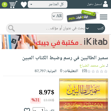
كل المتاجر
تسجيل دخول
0
كتب
ورقية
المواضيع
صدر
كتب
حديثاً
الكترونية
الأكثر
الصفحة
سمير الطالبين في رسم وضبط الكتاب المبين
مبيعاً
الرئيسية
كتب
جوائز
لـ
على محمد الضباع
صدر
صوتية
(0)
التعليقات:
0
المرتبة:
87,797
شحن
حديثاً
الصفحة
مخفض
الأكثر
الرئيسية
عروض
أطفال
مبيعاً
8.97$
masmu3
خاصة
وناشئة
كتب
بلا
%31
13.00$
صفحات
مجانية
الصفحة
وسائل
حدود
مشوقة
الرئيسية