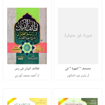
مصحف " المهرة " في
لطائف البيان فى رس
لـ
لـ
ياسر عبد الشكور
أحمد محمد أبو زي