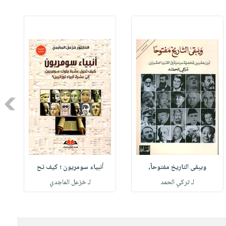
Next
ويبقى التاريخ مفتوحاً،
أنبياء سومريون ؛ كيف تح
لـ تركي الحمد
لـ خزعل الماجدي