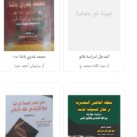
المدخل لدراسة قانو
محمد قدري باشا ت ؛
لـ
لـ
عبد اللاه محمد ع
سليمان أحمد ضيا