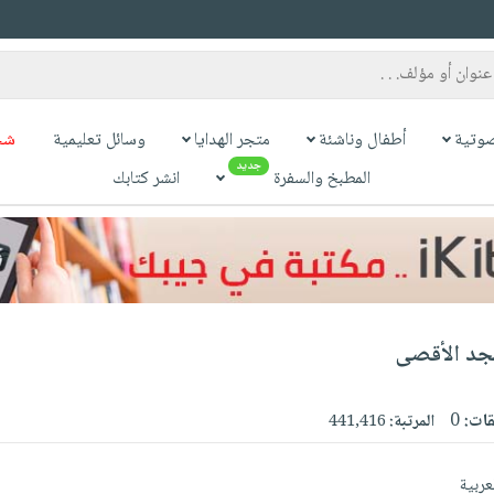
وتية
أطفال وناشئة
متجر الهدايا
وسائل تعليمية
شح
جديد
المطبخ والسفرة
انشر كتابك
جد الأقصى
قات:
0
المرتبة:
441,416
عربية