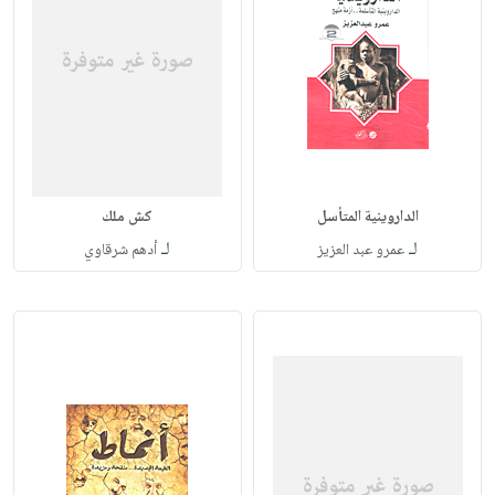
الداروينية المتأسل
كش ملك
لـ
لـ
عمرو عبد العزيز
أدهم شرقاوي