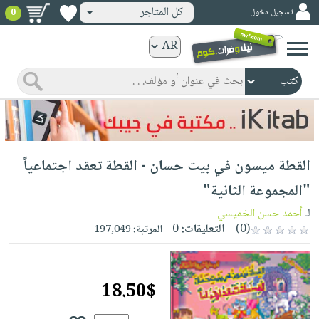
كل المتاجر
تسجيل دخول
0
كتب
ورقية
المواضيع
صدر
كتب
حديثاً
الكترونية
الأكثر
الصفحة
القطة ميسون في بيت حسان - القطة تعقد اجتماعياً
مبيعاً
الرئيسية
كتب
جوائز
"المجموعة الثانية"
صدر
صوتية
شحن
لـ
أحمد حسن الخميسي
حديثاً
الصفحة
مخفض
(0)
التعليقات:
0
المرتبة:
197,049
الأكثر
الرئيسية
عروض
أطفال
مبيعاً
masmu3
خاصة
وناشئة
كتب
18.50$
بلا
صفحات
مجانية
الصفحة
وسائل
حدود
مشوقة
الرئيسية