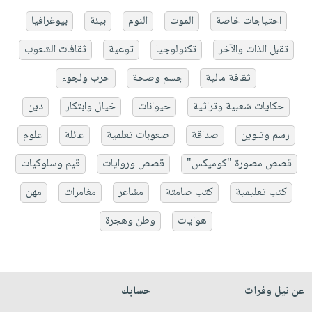
احتياجات خاصة
الموت
النوم
بيئة
بيوغرافيا
تقبل الذات والآخر
تكنولوجيا
توعية
ثقافات الشعوب
ثقافة مالية
جسم وصحة
حرب ولجوء
حكايات شعبية وتراثية
حيوانات
خيال وابتكار
دين
رسم وتلوين
صداقة
صعوبات تعلمية
عائلة
علوم
قصص مصورة "كوميكس"
قصص وروايات
قيم وسلوكيات
كتب تعليمية
كتب صامتة
مشاعر
مغامرات
مهن
هوايات
وطن وهجرة
عن نيل وفرات
حسابك