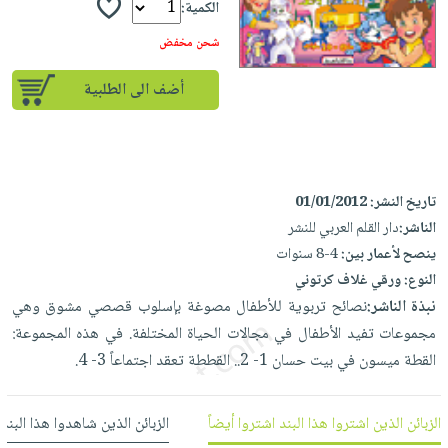
إختياراتنا
تعليمية
الكمية:
أسئلة
إختياراتنا
المواضيع
iKitab
يتكرر
شحن مخفض
كتب
بلا
الأكثر
طرحها
أكاديمية
الصحة
حدود
مبيعاً
أضف الى الطلبية
تحميل
والعناية
صندوق
أسئلة
وسائل
masmu3
الشخصية
القراءة
يتكرر
تعليمية
على
جديد
English
طرحها
صندوق
Android
books
الكل
تحميل
القراءة
تاريخ النشر:
01/01/2012
تحميل
iKitab
الناشر:
دار القلم العربي للنشر
أجهزة
جوائز
المطبخ
masmu3
ينصح لأعمار بين:
4-8 سنوات
على
العناية
والسفرة
على
النوع:
ورقي غلاف كرتوني
Android
جديد
الشخصية
Apple
نبذة الناشر:
نصائح تربوية للأطفال مصوغة بإسلوب قصصي مشوق وهي
تحميل
العناية
الكل
مجموعات تفيد الأطفال في مجالات الحياة المختلفة. في هذه المجموعة:
iKitab
وتصفيف
أواني
القطة ميسون في بيت حسان 1- 2.. القططة تعقد اجتماعاً 3- 4.
متجر
على
الشعر
الطهي
الهدايا
Apple
العناية
أدوات
الزبائن الذين اشتروا هذا البند اشتروا أيضاً
الزبائن الذين شاهدوا هذا البند
بالجسم
أقسام
الخبز