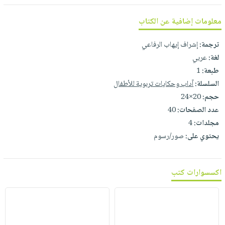
صابون
فيديوهات
عربة
أطفال
معلومات إضافية عن الكتاب
أسئلة
التسوق
مناسبات
يتكرر
ترجمة:
إشراف إيهاب الرفاعي
طرحها
نشرة
لغة:
عربي
الإصدارات
خدمات
طبعة:
1
نيل
السلسلة:
آداب وحكايات تربوية للأطفال
وفرات
حجم:
20×24
انشر
عدد الصفحات:
40
كتابك
مجلدات:
4
يحتوي على:
صور/رسوم
تواصل
معنا
اكسسوارات كتب