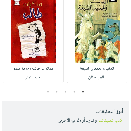
الذئب والجديان السبعة
مذكرات طالب ؛ رواية مصو
لـ ألبير مطلق
لـ جيف كيني
5
4
3
2
1
أبرز التعليقات
أكتب تعليقاتك
وشارك أراءك مع الأخرين