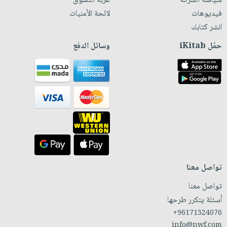
سياسة الشركة
عربة التسوق
فيديوهات
لائحة الأمنيات
انشر كتابك
حمّل iKitab
وسائل الدفع
تواصل معنا
تواصل معنا
أسئلة يتكرر طرحها
+96171324076
info@nwf.com