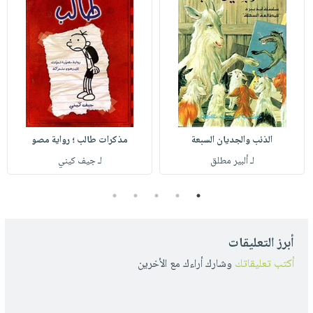
الذئب والجديان السبعة
مذكرات طالب ؛ رواية مصو
لـ ألبير مطلق
لـ جيف كيني
5
4
3
2
1
أبرز التعليقات
أكتب تعليقاتك
وشارك أراءك مع الأخرين