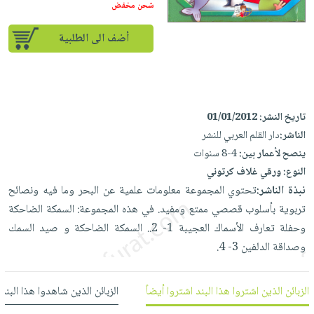
iKitab
تعليمية
شحن مخفض
أسئلة
Ai
بلا
المواضيع
يتكرر
إختيارات
أضف الى الطلبية
حدود
الأكثر
طرحها
كتب
الصحة
أسئلة
مبيعاً
تحميل
أكاديمية
والعناية
يتكرر
وسائل
masmu3
الشخصية
صندوق
طرحها
تعليمية
على
جديد
القراءة
تاريخ النشر:
01/01/2012
تحميل
صندوق
Android
English
الناشر:
دار القلم العربي للنشر
iKitab
الكل
القراءة
تحميل
ينصح لأعمار بين:
4-8 سنوات
books
على
أجهزة
جوائز
المطبخ
masmu3
النوع:
ورقي غلاف كرتوني
Android
العناية
والسفرة
على
نبذة الناشر:
تحتوي المجموعة معلومات علمية عن البحر وما فيه ونصائح
تحميل
جديد
الشخصية
Apple
تربوية بأسلوب قصصي ممتع ومفيد. في هذه المجموعة: السمكة الضاحكة
iKitab
العناية
وحفلة تعارف الأسماك العجيبة 1- 2.. السمكة الضاحكة و صيد السمك
الكل
على
وتصفيف
وصداقة الدلفين 3- 4.
أواني
متجر
Apple
الشعر
الطهي
الهدايا
العناية
الزبائن الذين اشتروا هذا البند اشتروا أيضاً
الزبائن الذين شاهدوا هذا البند
أدوات
بالجسم
أقسام
الخبز