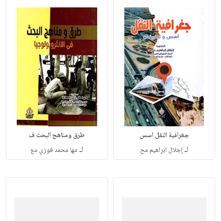
جغرافية النقل اسس
طرق ومناهج البحث ف
لـ
لـ
إجلال ابراهيم مح
مها محمد فوزي مع