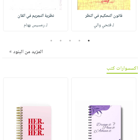
صابون
فيديوهات
عربة
أطفال
أسئلة
قانون التحكيم في النظر
نظرية التجريم في القان
التسوق
مناسبات
يتكرر
لـ فتحي والي
لـ رمسيس بهنام
طرحها
نشرة
5
4
3
2
1
الإصدارات
خدمات
نيل
المزيد من البنود »
وفرات
انشر
اكسسوارات كتب
كتابك
تواصل
معنا